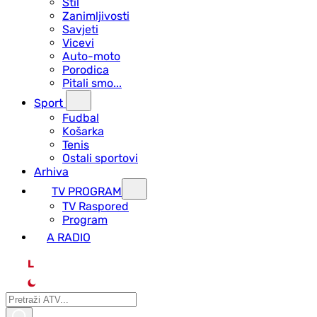
Stil
Zanimljivosti
Savjeti
Vicevi
Auto-moto
Porodica
Pitali smo...
Sport
Fudbal
Košarka
Tenis
Ostali sportovi
Arhiva
TV PROGRAM
ТV Raspored
Program
A RADIO
L