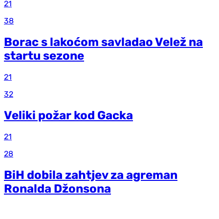
21
38
Borac s lakoćom savladao Velež na
startu sezone
21
32
Veliki požar kod Gacka
21
28
BiH dobila zahtjev za agreman
Ronalda Džonsona