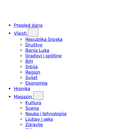
Pregled dana
Vijesti
Republika Srpska
Društvo
Banja Luka
Gradovi i opštine
BiH
Srbija
Region
Svijet
Ekonomija
Hronika
Magazin
Kultura
Scena
Nauka i tehnologija
Ljubav i seks
Zdravlje