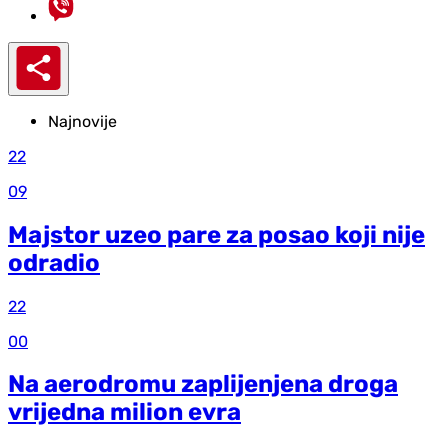
Najnovije
22
09
Majstor uzeo pare za posao koji nije
odradio
22
00
Na aerodromu zaplijenjena droga
vrijedna milion evra