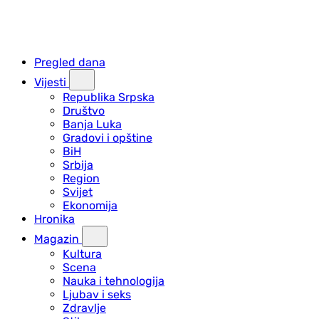
Pregled dana
Vijesti
Republika Srpska
Društvo
Banja Luka
Gradovi i opštine
BiH
Srbija
Region
Svijet
Ekonomija
Hronika
Magazin
Kultura
Scena
Nauka i tehnologija
Ljubav i seks
Zdravlje