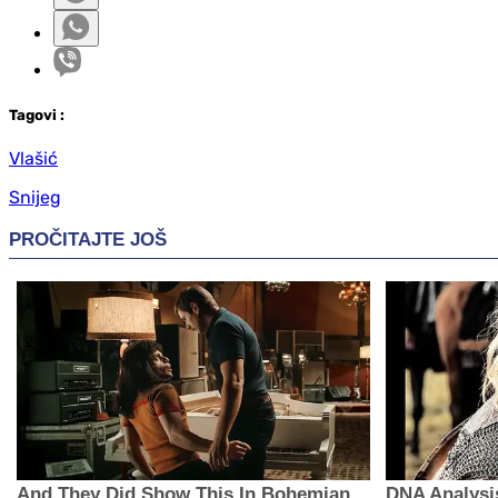
Tag
ovi
:
Vlašić
Snijeg