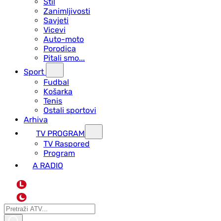
Stil
Zanimljivosti
Savjeti
Vicevi
Auto-moto
Porodica
Pitali smo...
Sport
Fudbal
Košarka
Tenis
Ostali sportovi
Arhiva
TV PROGRAM
ТV Raspored
Program
A RADIO
L