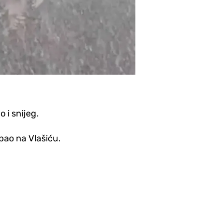
 i snijeg.
pao na Vlašiću.