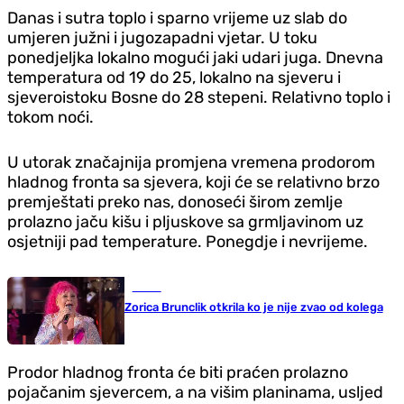
Danas i sutra toplo i sparno vrijeme uz slab do
umjeren južni i jugozapadni vjetar. U toku
poned‌jeljka lokalno mogući jaki udari juga. Dnevna
temperatura od 19 do 25, lokalno na sjeveru i
sjeveroistoku Bosne do 28 stepeni. Relativno toplo i
tokom noći.
U utorak značajnija promjena vremena prodorom
hladnog fronta sa sjevera, koji će se relativno brzo
premještati preko nas, donoseći širom zemlje
prolazno jaču kišu i pljuskove sa grmljavinom uz
osjetniji pad temperature. Ponegd‌je i nevrijeme.
Scena
Zorica Brunclik otkrila ko je nije zvao od kolega
Prodor hladnog fronta će biti praćen prolazno
pojačanim sjevercem, a na višim planinama, usljed