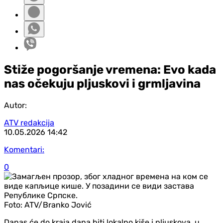
Stiže pogoršanje vremena: Evo kada
nas očekuju pljuskovi i grmljavina
Autor:
ATV redakcija
10.05.2026
14:42
Komentari:
0
Foto:
ATV/Branko Jović
Danas će do kraja dana biti lokalno kiše i pljuskova, u