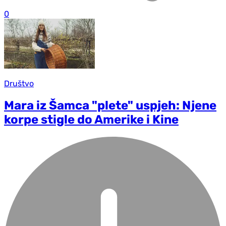
0
Društvo
Mara iz Šamca "plete" uspjeh: Njene
korpe stigle do Amerike i Kine