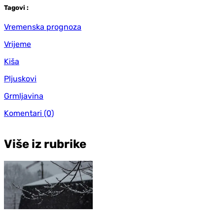
Tag
ovi
:
Vremenska prognoza
Vrijeme
Kiša
Pljuskovi
Grmljavina
Komentari
(0)
Više iz rubrike