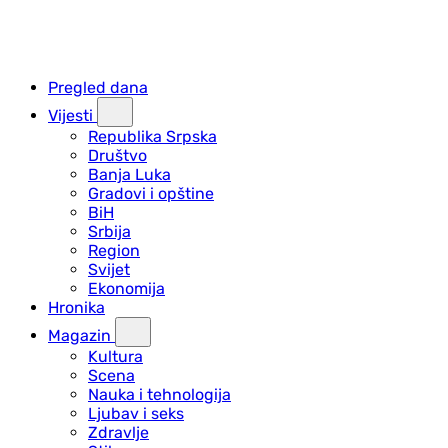
Pregled dana
Vijesti
Republika Srpska
Društvo
Banja Luka
Gradovi i opštine
BiH
Srbija
Region
Svijet
Ekonomija
Hronika
Magazin
Kultura
Scena
Nauka i tehnologija
Ljubav i seks
Zdravlje