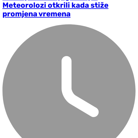
Meteorolozi otkrili kada stiže
promjena vremena