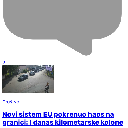
2
Društvo
Novi sistem EU pokrenuo haos na
granici: I danas kilometarske kolone