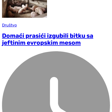
Društvo
Domaći prasići izgubili bitku sa
jeftinim evropskim mesom