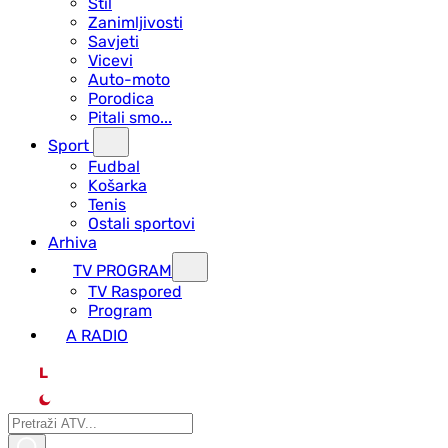
Stil
Zanimljivosti
Savjeti
Vicevi
Auto-moto
Porodica
Pitali smo...
Sport
Fudbal
Košarka
Tenis
Ostali sportovi
Arhiva
TV PROGRAM
ТV Raspored
Program
A RADIO
L