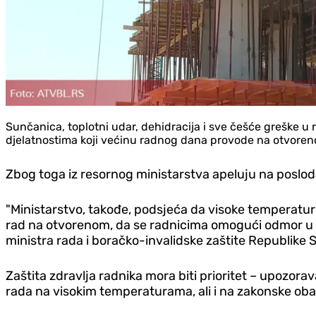
Sunčanica, toplotni udar, dehidracija i sve češće greške u 
djelatnostima koji većinu radnog dana provode na otvore
Zbog toga iz resornog ministarstva apeluju na poslo
"Ministarstvo, takođe, podsjeća da visoke temperatur
rad na otvorenom, da se radnicima omogući odmor u ra
ministra rada i boračko-invalidske zaštite Republike 
Zaštita zdravlja radnika mora biti prioritet – upozor
rada na visokim temperaturama, ali i na zakonske o