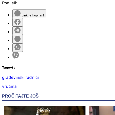
Podijeli:
Link je kopiran!
Tag
ovi
:
građevinski radnici
vrućina