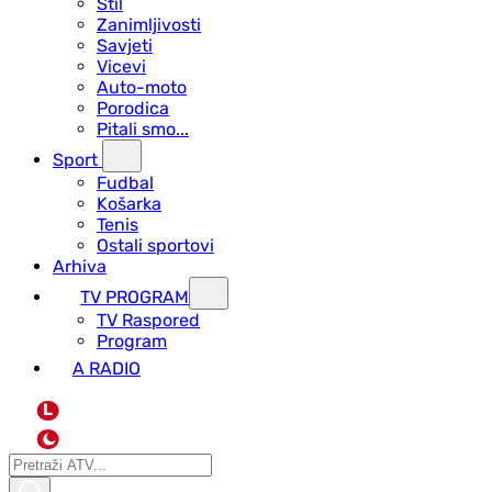
Stil
Zanimljivosti
Savjeti
Vicevi
Auto-moto
Porodica
Pitali smo...
Sport
Fudbal
Košarka
Tenis
Ostali sportovi
Arhiva
TV PROGRAM
ТV Raspored
Program
A RADIO
L