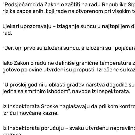
"Podsjećamo da Zakon o zaštiti na radu Republike Srps
rizike zaposlenih, koji rade na otvorenom pri visokim
Ljekari upozoravaju – izlaganje suncu u najtoplijem di
rad.
"Jer, oni prvo su izloženi suncu, a izloženi su i poja
Iako Zakon o radu ne definiše granične temperature z
gotovo polovine utvrđeni su propusti. Izrečene su ka
"U prošloj godini u oblasti građevinarstva dogodile s
jedna sa smrtnim ishodom", navode iz Inspektorata.
Iz Inspektorata Srpske naglašavaju da prilikom kontro
izriču i novčane kazne.
Iz Inspektorata poručuju – svaku utvrđenu nepravilnost
radnika.