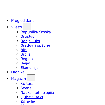
Pregled dana
Vijesti
Republika Srpska
Društvo
Banja Luka
Gradovi i opštine
BiH
Srbija
Region
Svijet
Ekonomija
Hronika
Magazin
Kultura
Scena
Nauka i tehnologija
Ljubav i seks
Zdravlje