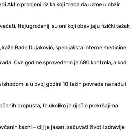
 Akt o procjeni rizika koji treba da uzme u obzir
ati. Najugroženiji su oni koji obavljaju fizički težak
", kaže Rade Dujaković, specijalista interne medicine.
 rada. Ove godine sprovedeno je 680 kontrola, a kod
 ishodom, a u ovoj godini 10 težih povreda na radu i
čenih propusta, te ukoliko je riječ o prekršajima
nih kazni – cilj je jasan: sačuvati život i zdravlje