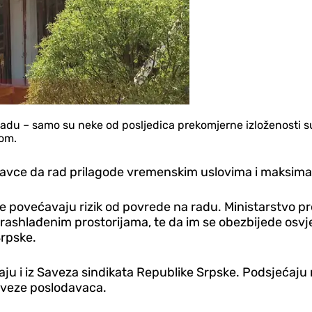
radu – samo su neke od posljedica prekomjerne izloženosti su
nom.
davce da rad prilagode vremenskim uslovima i maksimal
e povećavaju rizik od povrede na radu. Ministarstvo pr
shlađenim prostorijama, te da im se obezbijede osvje
Srpske.
avaju i iz Saveza sindikata Republike Srpske. Podsjećaj
baveze poslodavaca.