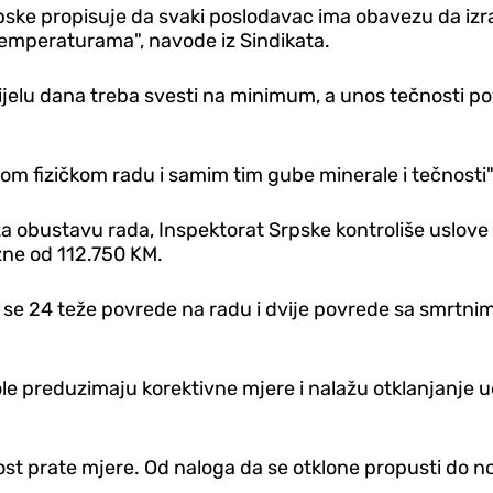
ke propisuje da svaki poslodavac ima obavezu da izradi
 temperaturama", navode iz Sindikata.
jelu dana treba svesti na minimum, a unos tečnosti poveć
čanom fizičkom radu i samim tim gube minerale i tečnosti
a obustavu rada, Inspektorat Srpske kontroliše uslove
zne od 112.750 KM.
u se 24 teže povrede na radu i dvije povrede sa smrtnim
le preduzimaju korektivne mjere i nalažu otklanjanje uo
 prate mjere. Od naloga da se otklone propusti do novča