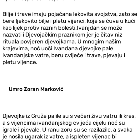
Bilje i trave imaju pojačana lekovita svojstva, zato se
bere ljekovito bilje i pletu vijenci, koje se čuva u kući
kao lijek protiv raznih bolesti.Ivanjdan se može
nazvati i Djevojačkim praznikom jer je čitav niz
rituala povjeren djevojkama. U mnogim našim
krajevima, noć uoči Ivandana djevojke pale
ivandanjske vatre, beru cvijeće i trave, pjevaju i
pletu vijence.
Umro Zoran Marković
Djevojke iz Gruže palile su s večeri živu vatru ili kres,
a s vijencima ivandanjskog cvijeća cijelu noć su
igrale i pjevale. U ranu zoru su se razilazile, a svaka
je nosila ugarak iz vatre, a ispleten vijenac bi