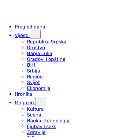
Pregled dana
Vijesti
Republika Srpska
Društvo
Banja Luka
Gradovi i opštine
BiH
Srbija
Region
Svijet
Ekonomija
Hronika
Magazin
Kultura
Scena
Nauka i tehnologija
Ljubav i seks
Zdravlje