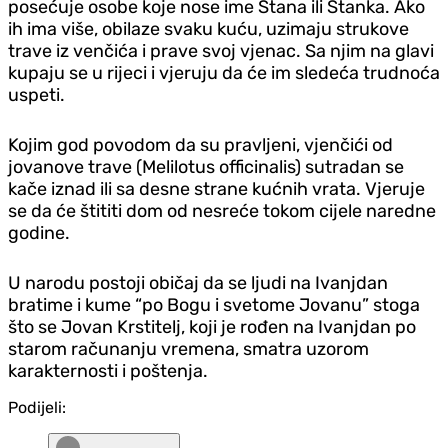
posećuje osobe koje nose ime Stana ili Stanka. Ako
ih ima više, obilaze svaku kuću, uzimaju strukove
trave iz venčića i prave svoj vjenac. Sa njim na glavi
kupaju se u rijeci i vjeruju da će im sledeća trudnoća
uspeti.
Kojim god povodom da su pravljeni, vjenčići od
jovanove trave (Melilotus officinalis) sutradan se
kače iznad ili sa desne strane kućnih vrata. Vjeruje
se da će štititi dom od nesreće tokom cijele naredne
godine.
U narodu postoji običaj da se ljudi na Ivanjdan
bratime i kume “po Bogu i svetome Jovanu” stoga
što se Jovan Krstitelj, koji je rođen na Ivanjdan po
starom računanju vremena, smatra uzorom
karakternosti i poštenja.
Podijeli: