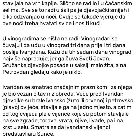
stavljala na vrh kapije. Slično se radilo i u čačanskim
selima. Sve se to radi u šali pa je djevojački smijeh i
cika odzvanjao u noći. Ovdje se takođe vjeruje da
ove noći treba hvatati svice i nositi kući.
U vinogradima se ništa ne radi. Vinogradari se
čuvaju i da uđu u vinograd tri dana prije i tri dana
poslije Ivanjdana. Kažu da tih sedam dana vinograd
najviše napreduje, jer ga čuva Sveti Jovan.
Gružanke djevojke posade u saksiji malo žita, a na
Petrovdan gledaju kako je niklo.
Ivandan se smatrao značajnim praznikom i za njega
je bio vezan čitav niz obreda. Veče pred Ivandan
djevojke su brale ivansko (žuto ili crveno) i petrovsko
(plavo) cvijeće, stavljale ga na jedno mjesto, a zatim
od tog cvijeća plele vijence koje su potom stavljale
na sve zgrade, torove, vrata, njive, livade, pa i na
krst u selu. Smatra se da ivandanski vijenci
predstavljaju Sunce.