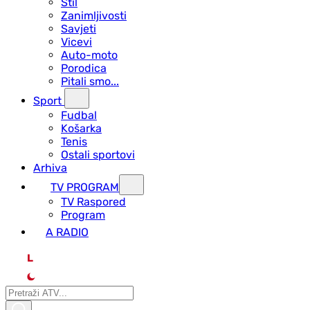
Stil
Zanimljivosti
Savjeti
Vicevi
Auto-moto
Porodica
Pitali smo...
Sport
Fudbal
Košarka
Tenis
Ostali sportovi
Arhiva
TV PROGRAM
ТV Raspored
Program
A RADIO
L