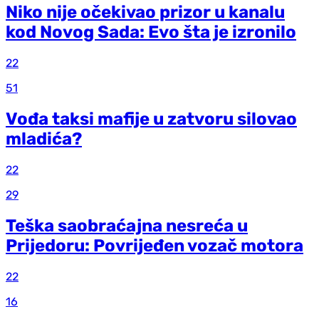
Niko nije očekivao prizor u kanalu
kod Novog Sada: Evo šta je izronilo
22
51
Vođa taksi mafije u zatvoru silovao
mladića?
22
29
Teška saobraćajna nesreća u
Prijedoru: Povrijeđen vozač motora
22
16