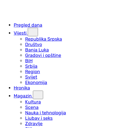
Pregled dana
Vijesti
Republika Srpska
Društvo
Banja Luka
Gradovi i opštine
BiH
Srbija
Region
Svijet
Ekonomija
Hronika
Magazin
Kultura
Scena
Nauka i tehnologija
Ljubav i seks
Zdravlje