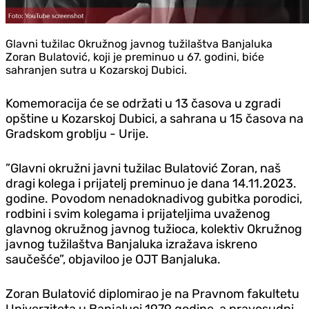
Glavni tužilac Okružnog javnog tužilaštva Banjaluka
Zoran Bulatović, koji je preminuo u 67. godini, biće
sahranjen sutra u Kozarskoj Dubici.
Komemoracija će se održati u 13 časova u zgradi
opštine u Kozarskoj Dubici, a sahrana u 15 časova na
Gradskom groblju - Urije.
”Glavni okružni javni tužilac Bulatović Zoran, naš
dragi kolega i prijatelj preminuo je dana 14.11.2023.
godine. Povodom nenadoknadivog gubitka porodici,
rodbini i svim kolegama i prijateljima uvaženog
glavnog okružnog javnog tužioca, kolektiv Okružnog
javnog tužilaštva Banjaluka izražava iskreno
saučešće”, objaviloo je OJT Banjaluka.
Zoran Bulatović diplomirao je na Pravnom fakultetu
Univerziteta u Banjaluci 1979.godine, a pravosudni