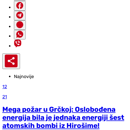
Najnovije
12
21
Mega požar u Grčkoj: Oslobođena
energija bila je jednaka energiji šest
atomskih bombi iz Hirošime!