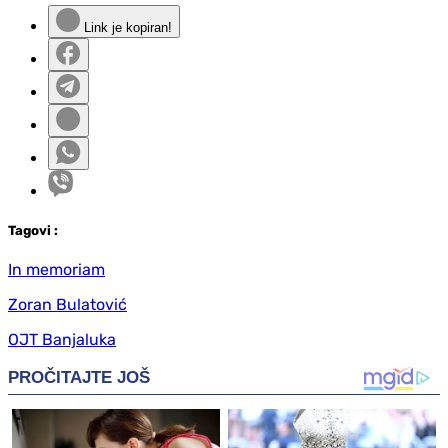
Link je kopiran!
Tag
ovi
:
In memoriam
Zoran Bulatović
OJT Banjaluka