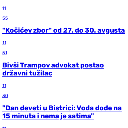
11
55
"Kočićev zbor" od 27. do 30. avgusta
11
51
Bivši Trampov advokat postao
državni tužilac
11
30
"Dan deveti u Bistrici: Voda dođe na
15 minuta i nema je satima"