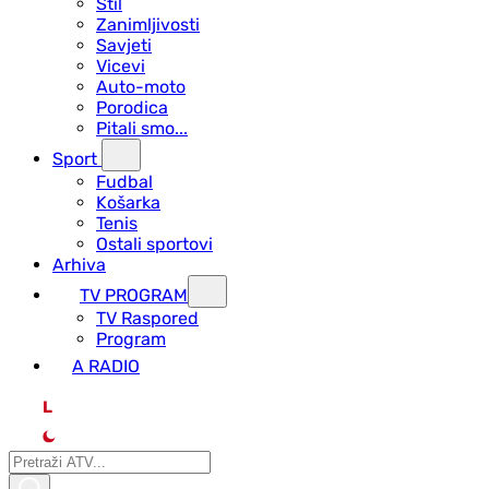
Stil
Zanimljivosti
Savjeti
Vicevi
Auto-moto
Porodica
Pitali smo...
Sport
Fudbal
Košarka
Tenis
Ostali sportovi
Arhiva
TV PROGRAM
ТV Raspored
Program
A RADIO
L