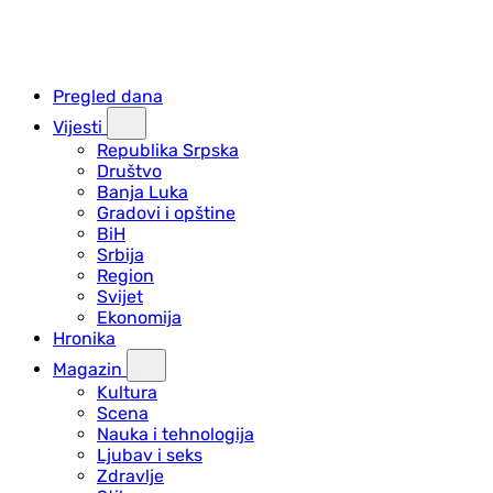
Pregled dana
Vijesti
Republika Srpska
Društvo
Banja Luka
Gradovi i opštine
BiH
Srbija
Region
Svijet
Ekonomija
Hronika
Magazin
Kultura
Scena
Nauka i tehnologija
Ljubav i seks
Zdravlje