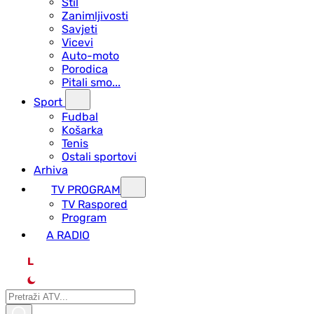
Stil
Zanimljivosti
Savjeti
Vicevi
Auto-moto
Porodica
Pitali smo...
Sport
Fudbal
Košarka
Tenis
Ostali sportovi
Arhiva
TV PROGRAM
ТV Raspored
Program
A RADIO
L