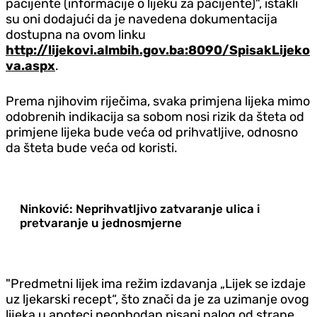
pacijente (informacije o lijeku za pacijente)", istakli
su oni dodajući da je navedena dokumentacija
dostupna na ovom linku
http://lijekovi.almbih.gov.ba:8090/SpisakLijeko
va.aspx
.
Prema njihovim riječima, svaka primjena lijeka mimo
odobrenih indikacija sa sobom nosi rizik da šteta od
primjene lijeka bude veća od prihvatljive, odnosno
da šteta bude veća od koristi.
Ninković: Neprihvatljivo zatvaranje ulica i
pretvaranje u jednosmjerne
"Predmetni lijek ima režim izdavanja „Lijek se izdaje
uz ljekarski recept“, što znači da je za uzimanje ovog
lijeka u apoteci neophodan pisani nalog od strane