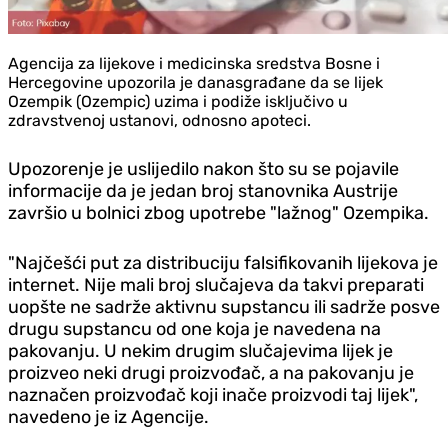
Agencija za lijekove i medicinska sredstva Bosne i
Hercegovine upozorila je danasgrađane da se lijek
Ozempik (Ozempic) uzima i podiže isključivo u
zdravstvenoj ustanovi, odnosno apoteci.
Upozorenje je uslijedilo nakon što su se pojavile
informacije da je jedan broj stanovnika Austrije
završio u bolnici zbog upotrebe "lažnog" Ozempika.
"Najčešći put za distribuciju falsifikovanih lijekova je
internet. Nije mali broj slučajeva da takvi preparati
uopšte ne sadrže aktivnu supstancu ili sadrže posve
drugu supstancu od one koja je navedena na
pakovanju. U nekim drugim slučajevima lijek je
proizveo neki drugi proizvođač, a na pakovanju je
naznačen proizvođač koji inače proizvodi taj lijek",
navedeno je iz Agencije.