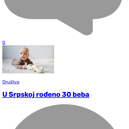
0
Društvo
U Srpskoj rođeno 30 beba