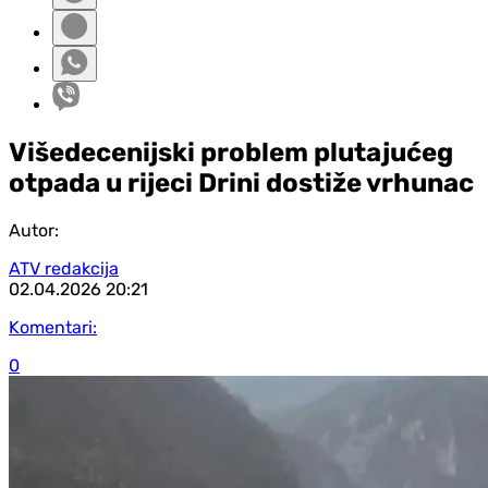
Višedecenijski problem plutajućeg
otpada u rijeci Drini dostiže vrhunac
Autor:
ATV redakcija
02.04.2026
20:21
Komentari:
0