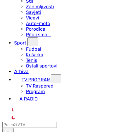
Stil
Zanimljivosti
Savjeti
Vicevi
Auto-moto
Porodica
Pitali smo...
Sport
Fudbal
Košarka
Tenis
Ostali sportovi
Arhiva
TV PROGRAM
ТV Raspored
Program
A RADIO
L