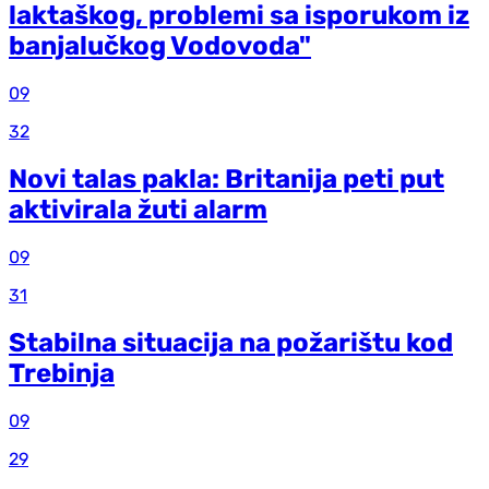
laktaškog, problemi sa isporukom iz
banjalučkog Vodovoda"
09
32
Novi talas pakla: Britanija peti put
aktivirala žuti alarm
09
31
Stabilna situacija na požarištu kod
Trebinja
09
29