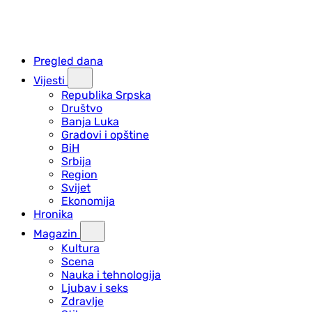
Pregled dana
Vijesti
Republika Srpska
Društvo
Banja Luka
Gradovi i opštine
BiH
Srbija
Region
Svijet
Ekonomija
Hronika
Magazin
Kultura
Scena
Nauka i tehnologija
Ljubav i seks
Zdravlje