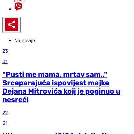
Najnovije
23
01
"Pusti me mama, mrtav sam.."
Srceparajuća ispovijest majke
Dejana Mitrovića koji je poginuo u
nesreći
22
51