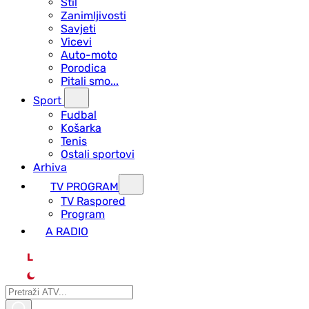
Stil
Zanimljivosti
Savjeti
Vicevi
Auto-moto
Porodica
Pitali smo...
Sport
Fudbal
Košarka
Tenis
Ostali sportovi
Arhiva
TV PROGRAM
ТV Raspored
Program
A RADIO
L