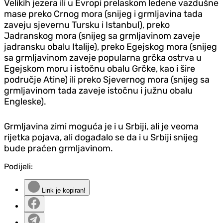
Velikih jezera ili u Evropi prelaskom ledene vazdušne
mase preko Crnog mora (snijeg i grmljavina tada
zaveju sjevernu Tursku i Istanbul), preko
Jadranskog mora (snijeg sa grmljavinom zaveje
jadransku obalu Italije), preko Egejskog mora (snijeg
sa grmljavinom zaveje popularna grčka ostrva u
Egejskom moru i istočnu obalu Grčke, kao i šire
područje Atine) ili preko Sjevernog mora (snijeg sa
grmljavinom tada zaveje istočnu i južnu obalu
Engleske).
Grmljavina zimi moguća je i u Srbiji, ali je veoma
rijetka pojava, ali događalo se da i u Srbiji snijeg
bude praćen grmljavinom.
Podijeli:
Link je kopiran!