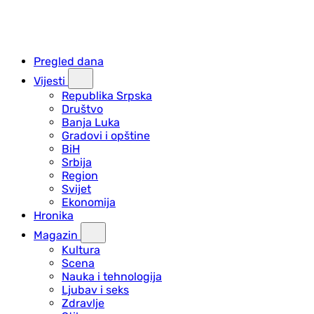
Pregled dana
Vijesti
Republika Srpska
Društvo
Banja Luka
Gradovi i opštine
BiH
Srbija
Region
Svijet
Ekonomija
Hronika
Magazin
Kultura
Scena
Nauka i tehnologija
Ljubav i seks
Zdravlje