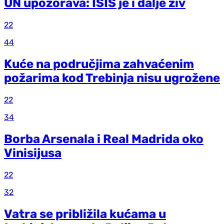
UN upozorava: ISIS je i dalje živ
22
44
Kuće na područjima zahvaćenim
požarima kod Trebinja nisu ugrožene
22
34
Borba Arsenala i Real Madrida oko
Vinisijusa
22
32
Vatra se približila kućama u