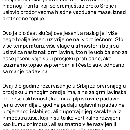
hladnog fronta, koji se premještao preko Srbije i
uslovio prodor veoma hladne vazdušne mase, iznad
prethodne toplije.
Ovo je bio čest slučaj ove jeseni, a razlog je i više
nego toplija jesen, uz vrijeme nalik proljećnom. Što
više temperatura, više vlage u atmosferi i bolji su
uslovi za nastanak grmljavine, što nije uobičajeno za
naše jeseni, koje su u prosjeku prohladne, ako
izuzmemo topao septembar, ali često suv, odnosno
sa manje padavina.
Ovaj dio godine rezervisan je u Srbiji za prvi snijeg u
prosjeku u mnogim predjelima, a ne za grmljavinske
procese i aktivnosti, kao ni za pljuskovite padavine,
jer u ovom dijelu godine padaju uglavnim padavine
umjerenog i slabijeg, ali dugotrajnijeg karaktera iz
nimbostratusa, koji nisu toliko vertikalno razvijeni
kao kumulonimbusi, ali su znatno više razvijeniji