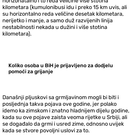
horizonatalno i to reda veličine više stotina
kilometara (kumulonibusi idu i preko 15 km uvis, ali
su horizontalno reda veličine desetak kilometara,
nerijetko i manje, a samo duž razvijenih linija
nestabilnosti nekada u dužini i više stotina
kilometara).
Koliko osoba u BiH je prijavljeno za dodjelu
pomoći za grijanje
Današnji pljuskovi sa grmljavinom mogli bi biti i
posljednja takva pojava ove godine, jer polako
idemo ka zimskom i znatno hladnijem dijelu godine,
kada su ove pojave zaista veoma rijetke u Srbiji, ali
se događalo da grmi i usred zime, odnosno uvijek
kada se stvore povoljni uslovi za to.