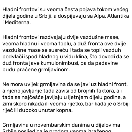
Hladni frontovi su veoma česta pojava tokom većeg
dijela godine u Srbiji, a dospijevaju sa Alpa, Atlantika
i Mediterna.
Hladni frontovi razdvajaju dvije vazdušne mase,
veoma hladnu i veoma toplu, a duž fronta ove dvije
vazdušne mase se susreću i tada se topli vazduh
podvlači ispod hladnog u vidu klina, što dovodi da se
duž fronta jave kumulonimbusi, pa da padavine
budu praćene grmljavinom.
Ne mora uvijek grmljavina da se javi uz hladni front,
a njeno javljanje tada zavisi od brojnih faktora, a i
tada se najčešće javljaju u ljetnjem dijelu godine, a
zimi skoro nikada ili veoma rijetko, bar kada je o Srbiji
riječ ili duboko unutar kopna.
Grmljavina u novembarskim danima u dijelovima
Srbije posljedica je prodora veoma izraženog