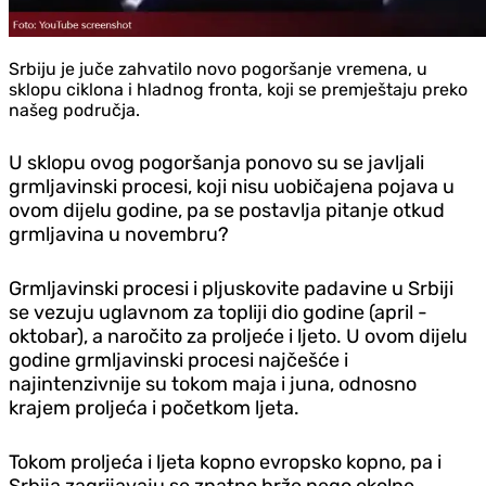
Srbiju je juče zahvatilo novo pogoršanje vremena, u
sklopu ciklona i hladnog fronta, koji se premještaju preko
našeg područja.
U sklopu ovog pogoršanja ponovo su se javljali
grmljavinski procesi, koji nisu uobičajena pojava u
ovom dijelu godine, pa se postavlja pitanje otkud
grmljavina u novembru?
Grmljavinski procesi i pljuskovite padavine u Srbiji
se vezuju uglavnom za topliji dio godine (april -
oktobar), a naročito za proljeće i ljeto. U ovom dijelu
godine grmljavinski procesi najčešće i
najintenzivnije su tokom maja i juna, odnosno
krajem proljeća i početkom ljeta.
Tokom proljeća i ljeta kopno evropsko kopno, pa i
Srbija zagrijavaju se znatno brže nego okolne