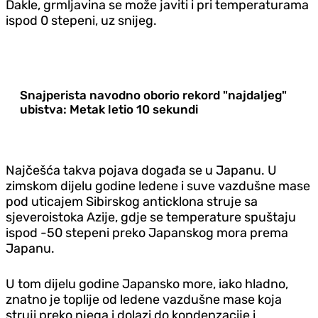
Dakle, grmljavina se može javiti i pri temperaturama
ispod 0 stepeni, uz snijeg.
Snajperista navodno oborio rekord "najdaljeg"
ubistva: Metak letio 10 sekundi
Najčešća takva pojava događa se u Japanu. U
zimskom dijelu godine ledene i suve vazdušne mase
pod uticajem Sibirskog anticklona struje sa
sjeveroistoka Azije, gdje se temperature spuštaju
ispod -50 stepeni preko Japanskog mora prema
Japanu.
U tom dijelu godine Japansko more, iako hladno,
znatno je toplije od ledene vazdušne mase koja
struji preko njega i dolazi do kondenzacije i