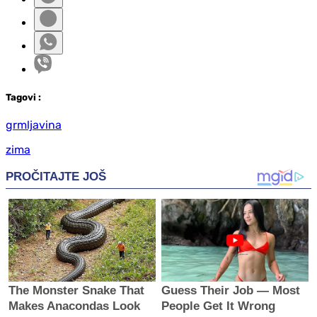
Tag
ovi
:
grmljavina
zima