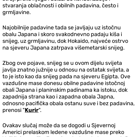
stvaranja oblačnosti i obilnih padavina, često i
grmljavine.
Najobilnije padavine tada se javljaju uz istočnu
obalu Japana i skoro svakodnevno padaju kiša i
snijeg, uz grmljavinu, dok Hokaido, najveće ostrvo
na sjeveru Japana zatrpava višemetarski snijeg.
Zbog ove pojave, snijeg se u ovom dijelu svijeta
javlja znatno južnije u odnosu na ostatak svijeta, a
to je isto kao da snijeg pada na sjeveru Egipta. Ove
vazdušne mase donesu obilne padavine istočnoj
obali Japana i planinskim padinama ka istoku, dok
zapadnija strana kao i zapadna obala Japna,
odnosno pacifička obala ostanu suve i bez padavina,
prenosi "
Kurir
".
Ovakav slučaj može da se dogodi u Sjevernoj
Americi prelaskom ledene vazdušne mase preko