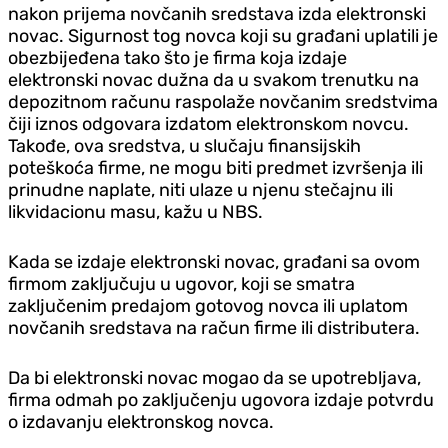
nakon prijema novčanih sredstava izda elektronski
novac. Sigurnost tog novca koji su građani uplatili je
obezbijeđena tako što je firma koja izdaje
elektronski novac dužna da u svakom trenutku na
depozitnom računu raspolaže novčanim sredstvima
čiji iznos odgovara izdatom elektronskom novcu.
Takođe, ova sredstva, u slučaju finansijskih
poteškoća firme, ne mogu biti predmet izvršenja ili
prinudne naplate, niti ulaze u njenu stečajnu ili
likvidacionu masu, kažu u NBS.
Kada se izdaje elektronski novac, građani sa ovom
firmom zaključuju u ugovor, koji se smatra
zaključenim predajom gotovog novca ili uplatom
novčanih sredstava na račun firme ili distributera.
Da bi elektronski novac mogao da se upotrebljava,
firma odmah po zaključenju ugovora izdaje potvrdu
o izdavanju elektronskog novca.