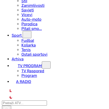
Stil
Zanimljivosti
Savjeti
Vicevi
Auto-moto
Porodica
Pitali smo...
Sport
Fudbal
Košarka
Tenis
Ostali sportovi
Arhiva
TV PROGRAM
ТV Raspored
Program
A RADIO
L