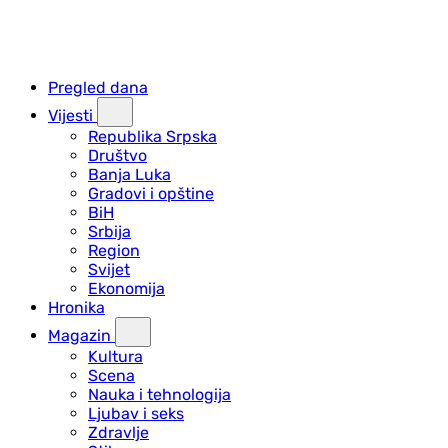
Pregled dana
Vijesti
Republika Srpska
Društvo
Banja Luka
Gradovi i opštine
BiH
Srbija
Region
Svijet
Ekonomija
Hronika
Magazin
Kultura
Scena
Nauka i tehnologija
Ljubav i seks
Zdravlje