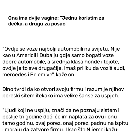
Ona ima dvije vagine: "Jednu koristim za
dečka, a drugu za posao"
"Ovdje se voze najbolji automobili na svijetu. Nije
kao u Americii i Dubaiju gdje samo bogati voze
dobre automobile, a srednja klasa honde i tojote,
ovdje je to sve drugačije. Imaš priliku da voziš audi,
mercedes i Be em ve", kaže on.
Dino tvrdi da ko otvori svoju firmu i razumije njihov
poreski sitem itekako ima velike šanse za uspjeh.
"Ljudi koji ne uspiju, znači da ne poznaju sistem i
poslije tri godine doći će im naplata za ovu i onu
tamo godinu, ovaj porez, onaj porez, padnu na ispitu
i moraju da zatvore firmu. I kao što Nijemci kažu: