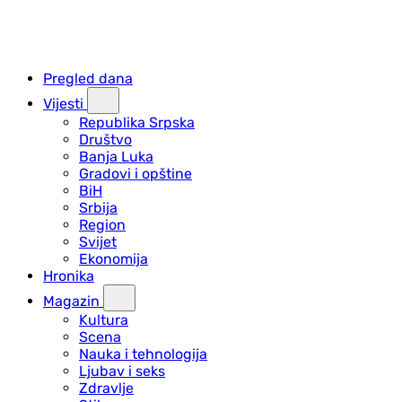
Pregled dana
Vijesti
Republika Srpska
Društvo
Banja Luka
Gradovi i opštine
BiH
Srbija
Region
Svijet
Ekonomija
Hronika
Magazin
Kultura
Scena
Nauka i tehnologija
Ljubav i seks
Zdravlje