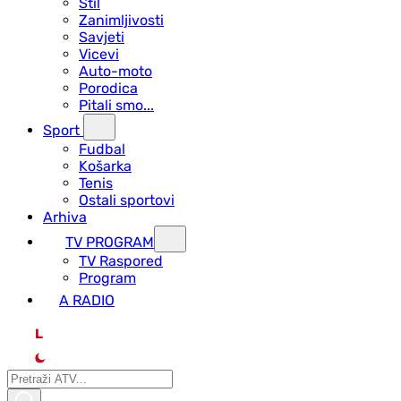
Stil
Zanimljivosti
Savjeti
Vicevi
Auto-moto
Porodica
Pitali smo...
Sport
Fudbal
Košarka
Tenis
Ostali sportovi
Arhiva
TV PROGRAM
ТV Raspored
Program
A RADIO
L