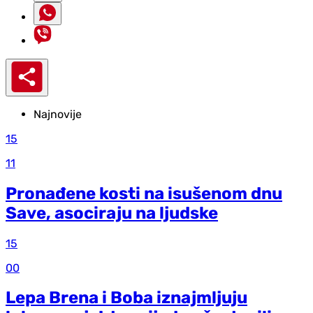
Najnovije
15
11
Pronađene kosti na isušenom dnu
Save, asociraju na ljudske
15
00
Lepa Brena i Boba iznajmljuju