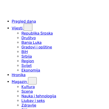
Pregled dana
Vijesti
Republika Srpska
Društvo
Banja Luka
Gradovi i opštine
BiH
Srbija
Region
Svijet
Ekonomija
Hronika
Magazin
Kultura
Scena
Nauka i tehnologija
Ljubav i seks
Zdravlje