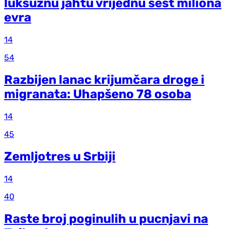
luksuznu jahtu vrijednu šest miliona
evra
14
54
Razbijen lanac krijumčara droge i
migranata: Uhapšeno 78 osoba
14
45
Zemljotres u Srbiji
14
40
Raste broj poginulih u pucnjavi na