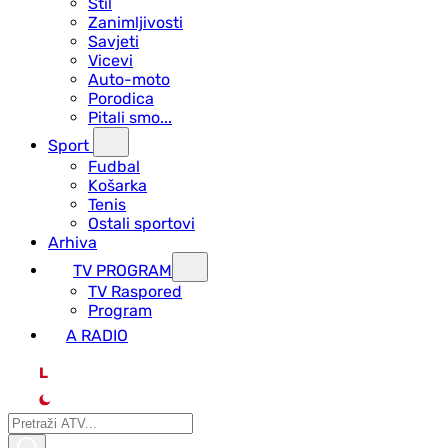
Stil
Zanimljivosti
Savjeti
Vicevi
Auto-moto
Porodica
Pitali smo...
Sport
Fudbal
Košarka
Tenis
Ostali sportovi
Arhiva
TV PROGRAM
ТV Raspored
Program
A RADIO
L