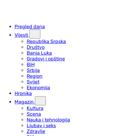
Pregled dana
Vijesti
Republika Srpska
Društvo
Banja Luka
Gradovi i opštine
BiH
Srbija
Region
Svijet
Ekonomija
Hronika
Magazin
Kultura
Scena
Nauka i tehnologija
Ljubav i seks
Zdravlje