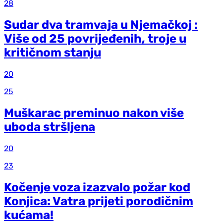
28
Sudar dva tramvaja u Njemačkoj :
Više od 25 povrijeđenih, troje u
kritičnom stanju
20
25
Muškarac preminuo nakon više
uboda stršljena
20
23
Kočenje voza izazvalo požar kod
Konjica: Vatra prijeti porodičnim
kućama!