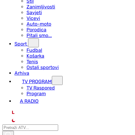
Stil
Zanimljivosti
Savjeti
Vicevi
Auto-moto
Porodica
Pitali smo...
Sport
Fudbal
Košarka
Tenis
Ostali sportovi
Arhiva
TV PROGRAM
ТV Raspored
Program
A RADIO
L