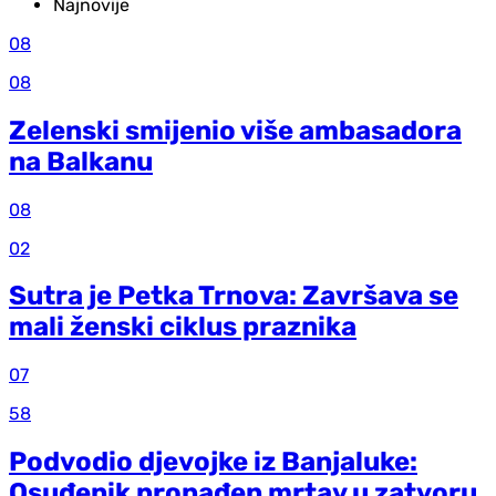
Najnovije
08
08
Zelenski smijenio više ambasadora
na Balkanu
08
02
Sutra je Petka Trnova: Završava se
mali ženski ciklus praznika
07
58
Podvodio djevojke iz Banjaluke:
Osuđenik pronađen mrtav u zatvoru