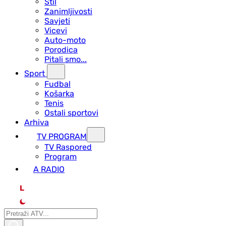
Stil
Zanimljivosti
Savjeti
Vicevi
Auto-moto
Porodica
Pitali smo...
Sport
Fudbal
Košarka
Tenis
Ostali sportovi
Arhiva
TV PROGRAM
ТV Raspored
Program
A RADIO
L