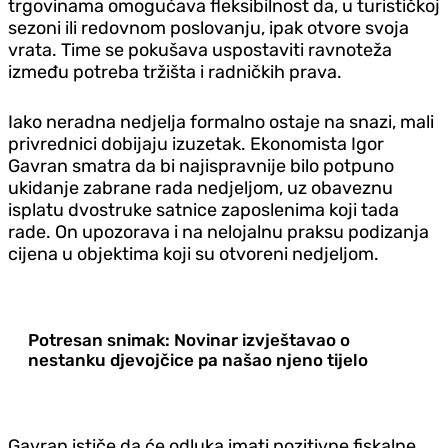
trgovinama omogućava fleksibilnost da, u turističkoj
sezoni ili redovnom poslovanju, ipak otvore svoja
vrata. Time se pokušava uspostaviti ravnoteža
između potreba tržišta i radničkih prava.
Iako neradna nedjelja formalno ostaje na snazi, mali
privrednici dobijaju izuzetak. Ekonomista Igor
Gavran smatra da bi najispravnije bilo potpuno
ukidanje zabrane rada nedjeljom, uz obaveznu
isplatu dvostruke satnice zaposlenima koji tada
rade. On upozorava i na nelojalnu praksu podizanja
cijena u objektima koji su otvoreni nedjeljom.
Potresan snimak: Novinar izvještavao o
nestanku djevojčice pa našao njeno tijelo
Gavran ističe da će odluka imati pozitivne fiskalne