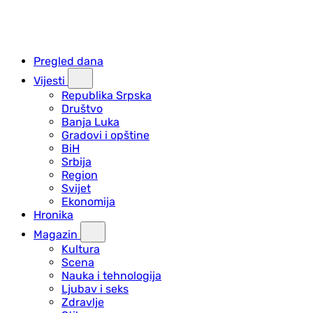
Pregled dana
Vijesti
Republika Srpska
Društvo
Banja Luka
Gradovi i opštine
BiH
Srbija
Region
Svijet
Ekonomija
Hronika
Magazin
Kultura
Scena
Nauka i tehnologija
Ljubav i seks
Zdravlje