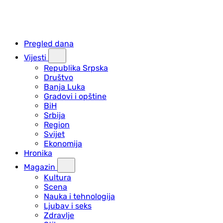
Pregled dana
Vijesti
Republika Srpska
Društvo
Banja Luka
Gradovi i opštine
BiH
Srbija
Region
Svijet
Ekonomija
Hronika
Magazin
Kultura
Scena
Nauka i tehnologija
Ljubav i seks
Zdravlje