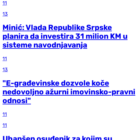
11
13
Minić: Vlada Republike Srpske
planira da investira 31 milion KM u
sisteme navodnjavanja
11
13
"E-građevinske dozvole koče
nedovoljno ažurni imovinsko-pravni
odnosi"
11
11
Uhapšen osuđenik za kojim su