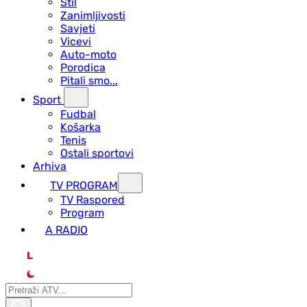
Stil
Zanimljivosti
Savjeti
Vicevi
Auto-moto
Porodica
Pitali smo...
Sport
Fudbal
Košarka
Tenis
Ostali sportovi
Arhiva
TV PROGRAM
ТV Raspored
Program
A RADIO
L