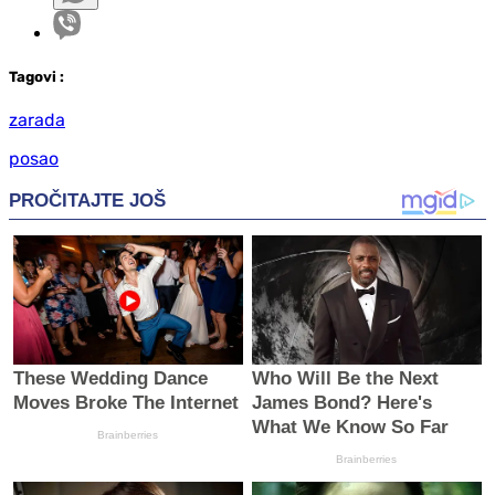
Tag
ovi
:
zarada
posao