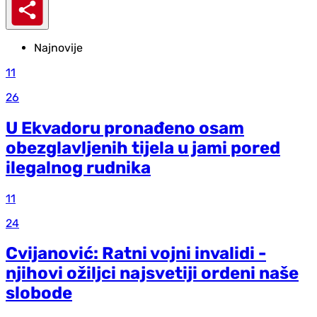
Najnovije
11
26
U Ekvadoru pronađeno osam
obezglavljenih tijela u jami pored
ilegalnog rudnika
11
24
Cvijanović: Ratni vojni invalidi -
njihovi ožiljci najsvetiji ordeni naše
slobode