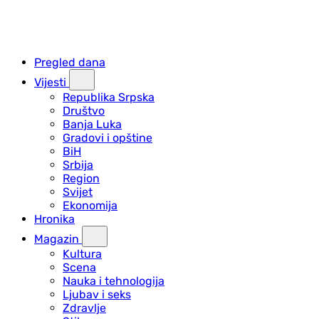
Pregled dana
Vijesti
Republika Srpska
Društvo
Banja Luka
Gradovi i opštine
BiH
Srbija
Region
Svijet
Ekonomija
Hronika
Magazin
Kultura
Scena
Nauka i tehnologija
Ljubav i seks
Zdravlje