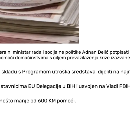
eralni ministar rada i socijalne politike Adnan Delić potpisa
pomoći domaćinstvima s ciljem prevazilaženja krize izazvan
 skladu s Programom utroška sredstava, dijeliti na na
avnicima EU Delegacije u BiH i usvojen na Vladi FBiH, 
i nešto manje od 600 KM pomoći.