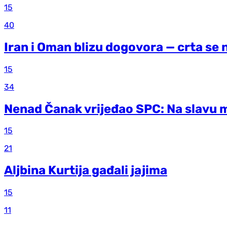
15
40
Iran i Oman blizu dogovora — crta se
15
34
Nenad Čanak vrijeđao SPC: Na slavu m
15
21
Aljbina Kurtija gađali jajima
15
11