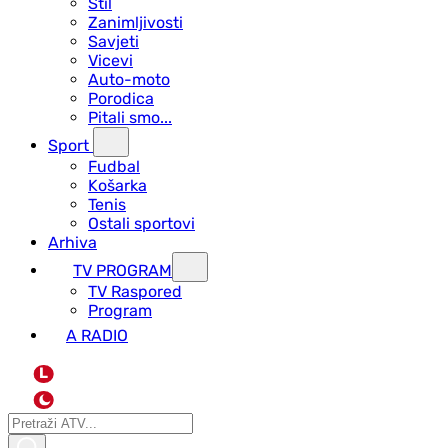
Stil
Zanimljivosti
Savjeti
Vicevi
Auto-moto
Porodica
Pitali smo...
Sport
Fudbal
Košarka
Tenis
Ostali sportovi
Arhiva
TV PROGRAM
ТV Raspored
Program
A RADIO
L