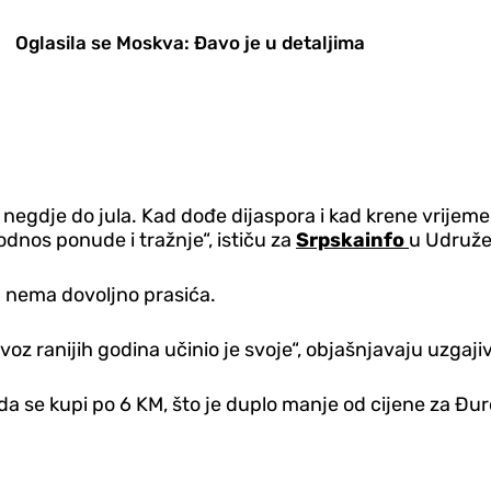
Oglasila se Moskva: Đavo je u detaljima
negdje do jula. Kad dođe dijaspora i kad krene vrijeme s
odnos ponude i tražnje“, ističu za
Srpskainfo
u Udruže
tu nema dovoljno prasića.
oz ranijih godina učinio je svoje“, objašnjavaju uzgajiv
da se kupi po 6 KM, što je duplo manje od cijene za Đu