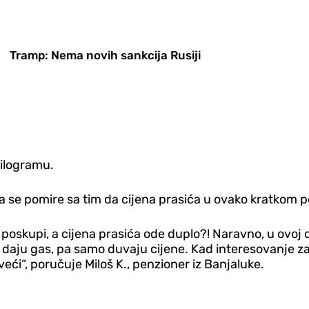
Tramp: Nema novih sankcija Rusiji
kilogramu.
a se pomire sa tim da cijena prasića u ovako kratkom p
skupi, a cijena prasića ode duplo?! Naravno, u ovoj dr
, daju gas, pa samo duvaju cijene. Kad interesovanje za 
eći“, poručuje Miloš K., penzioner iz Banjaluke.