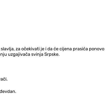
lavlja, za očekivati je i da će cijena prasića ponovo
nju uzgajivača svinja Srpske.
ači.
rđevdan.