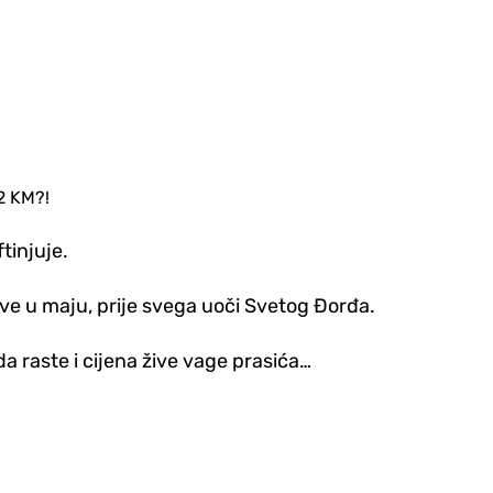
12 KM?!
tinjuje.
lave u maju, prije svega uoči Svetog Đorđa.
da raste i cijena žive vage prasića…