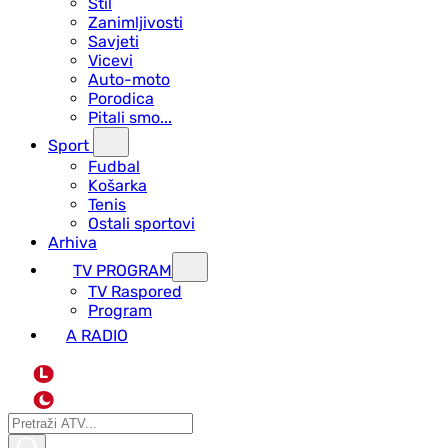
Stil
Zanimljivosti
Savjeti
Vicevi
Auto-moto
Porodica
Pitali smo...
Sport
Fudbal
Košarka
Tenis
Ostali sportovi
Arhiva
TV PROGRAM
ТV Raspored
Program
A RADIO
L