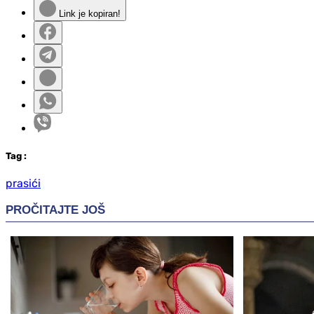
Link je kopiran!
Tag
:
prasići