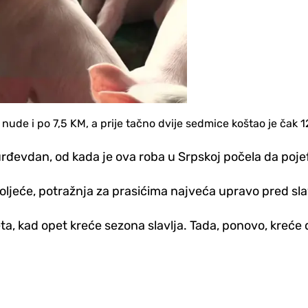
nude i po 7,5 KM, a prije tačno dvije sedmice koštao je čak 
rđevdan, od kada je ova roba u Srpskoj počela da pojef
 proljeće, potražnja za prasićima najveća upravo pred s
ta, kad opet kreće sezona slavlja. Tada, ponovo, kreće 