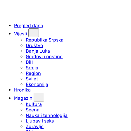
Pregled dana
Vijesti
Republika Srpska
Društvo
Banja Luka
Gradovi i opštine
BiH
Srbija
Region
Svijet
Ekonomija
Hronika
Magazin
Kultura
Scena
Nauka i tehnologija
Ljubav i seks
Zdravlje