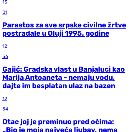
13
01
Parastos za sve srpske civilne žrtve
postradale u Oluji 1995. godine
12
56
Gajić: Gradska vlast u Banjaluci kao
Marija Antoaneta - nemaju vodu,
dajte im besplatan ulaz na bazen
12
54
Otac joj je preminuo pred očima:
„Bio je moja najveća ljubav, nema