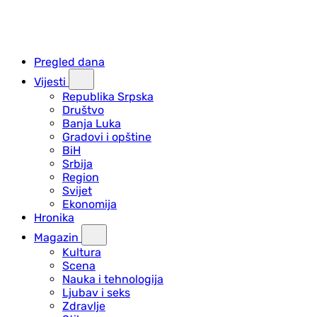
Pregled dana
Vijesti
Republika Srpska
Društvo
Banja Luka
Gradovi i opštine
BiH
Srbija
Region
Svijet
Ekonomija
Hronika
Magazin
Kultura
Scena
Nauka i tehnologija
Ljubav i seks
Zdravlje