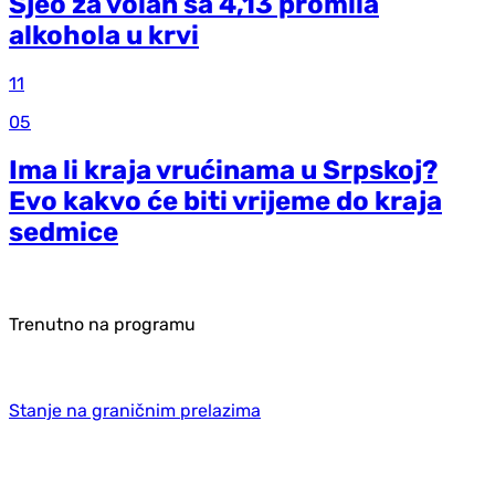
Sjeo za volan sa 4,13 promila
alkohola u krvi
11
05
Ima li kraja vrućinama u Srpskoj?
Evo kakvo će biti vrijeme do kraja
sedmice
Trenutno na programu
Stanje na graničnim prelazima