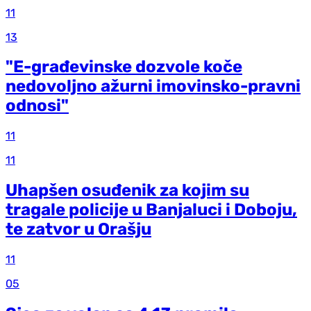
11
13
"E-građevinske dozvole koče
nedovoljno ažurni imovinsko-pravni
odnosi"
11
11
Uhapšen osuđenik za kojim su
tragale policije u Banjaluci i Doboju,
te zatvor u Orašju
11
05