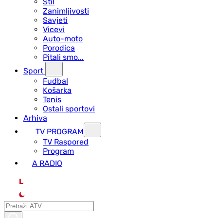
Stil
Zanimljivosti
Savjeti
Vicevi
Auto-moto
Porodica
Pitali smo...
Sport
Fudbal
Košarka
Tenis
Ostali sportovi
Arhiva
TV PROGRAM
ТV Raspored
Program
A RADIO
L