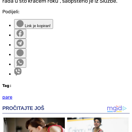
rada u što kraćem roku", saopšteno je iz Službe.
Podijeli:
Link je kopiran!
Tag
:
pare