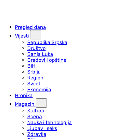
Pregled dana
Vijesti
Republika Srpska
Društvo
Banja Luka
Gradovi i opštine
BiH
Srbija
Region
Svijet
Ekonomija
Hronika
Magazin
Kultura
Scena
Nauka i tehnologija
Ljubav i seks
Zdravlje