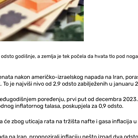
dva odsto godišnje, a zemlja je tek počela da hvata tlo pod
enata nakon američko-izraelskog napada na Iran, porasl
. To je najviši nivo od 2,9 odsto zabilježenih u januaru
 međugodišnjem poređenju, prvi put od decembra 2023. g
hodnog inflatornog talasa, poskupjela za 0,9 odsto.
će zbog uticaja rata na tržišta nafte i gasa inflacija u
da na Iran, prognozirali inflaciju nešto iznad dva odst