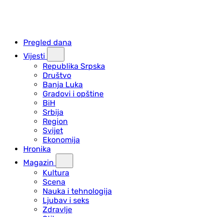
Pregled dana
Vijesti
Republika Srpska
Društvo
Banja Luka
Gradovi i opštine
BiH
Srbija
Region
Svijet
Ekonomija
Hronika
Magazin
Kultura
Scena
Nauka i tehnologija
Ljubav i seks
Zdravlje