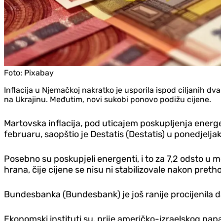
Foto:
Pixabay
Inflacija u Njemačkoj nakratko je usporila ispod ciljanih 
na Ukrajinu. Međutim, novi sukobi ponovo podižu cijene.
Martovska inflacija, pod uticajem poskupljenja energ
februaru, saopštio je Destatis (Destatis) u ponedjeljak
Posebno su poskupjeli energenti, i to za 7,2 odsto u
hrana, čije cijene se nisu ni stabilizovale nakon pret
Bundesbanka (Bundesbank) je još ranije procijenila da 
Ekonomski instituti su, prije američko-izraelskog napa