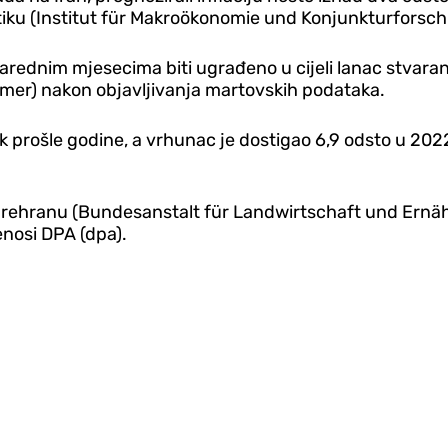
tiku (Institut für Makroökonomie und Konjunkturforsch
narednim mjesecima biti ugrađeno u cijeli lanac stvaran
r) nakon objavljivanja martovskih podataka.
k prošle godine, a vrhunac je dostigao 6,9 odsto u 2022. 
rehranu (Bundesanstalt für Landwirtschaft und Ernähr
enosi DPA (dpa).