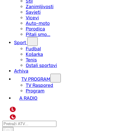
Stil
Zanimljivosti
Savjeti
Vicevi
Auto-moto
Porodica
Pitali smo...
Sport
Fudbal
Košarka
Tenis
Ostali sportovi
Arhiva
TV PROGRAM
ТV Raspored
Program
A RADIO
L