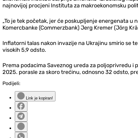
najnovijoj procjeni Instituta za makroekonomsku poli
„To je tek početak, jer će poskupljenje energenata u 
Komercbanke (Commerzbank) Jerg Kremer (Jörg Kräme
Inflatorni talas nakon invazije na Ukrajinu smirio se te
visokih 5,9 odsto.
Prema podacima Saveznog ureda za poljoprivredu i p
2025. porasle za skoro trećinu, odnosno 32 odsto, pr
Podijeli:
Link je kopiran!