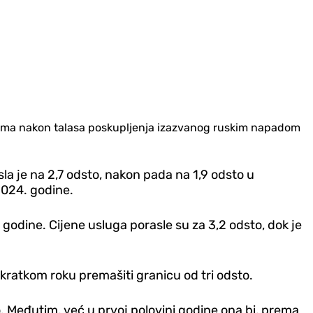
 nogama nakon talasa poskupljenja izazvanog ruskim napadom
a je na 2,7 odsto, nakon pada na 1,9 odsto u
 2024. godine.
odine. Cijene usluga porasle su za 3,2 odsto, dok je
 kratkom roku premašiti granicu od tri odsto.
o. Međutim, već u prvoj polovini godine ona bi, prema