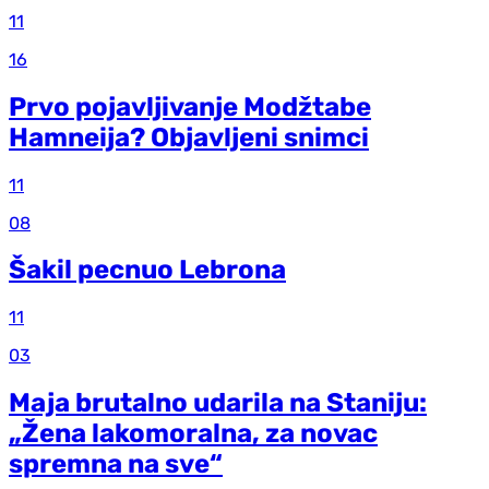
11
16
Prvo pojavljivanje Modžtabe
Hamneija? Objavljeni snimci
11
08
Šakil pecnuo Lebrona
11
03
Maja brutalno udarila na Staniju:
„Žena lakomoralna, za novac
spremna na sve“