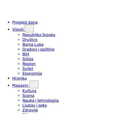
Pregled dana
Vijesti
Republika Srpska
Društvo
Banja Luka
Gradovi i opštine
BiH
Srbija
Region
Svijet
Ekonomija
Hronika
Magazin
Kultura
Scena
Nauka i tehnologija
Ljubav i seks
Zdravlje