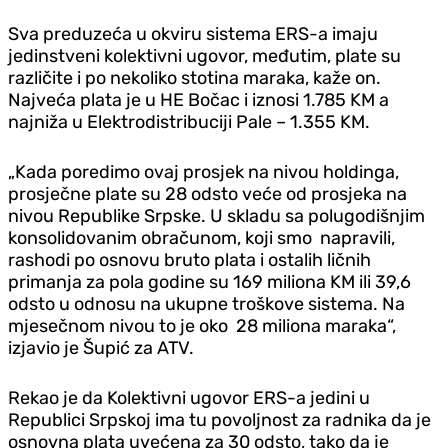
Sva preduzeća u okviru sistema ERS-a imaju
jedinstveni kolektivni ugovor, međutim, plate su
različite i po nekoliko stotina maraka, kaže on.
Najveća plata je u HE Bočac i iznosi 1.785 KM a
najniža u Elektrodistribuciji Pale – 1.355 KM.
„Kada poredimo ovaj prosjek na nivou holdinga,
prosječne plate su 28 odsto veće od prosjeka na
nivou Republike Srpske. U skladu sa polugodišnjim
konsolidovanim obračunom, koji smo napravili,
rashodi po osnovu bruto plata i ostalih ličnih
primanja za pola godine su 169 miliona KM ili 39,6
odsto u odnosu na ukupne troškove sistema. Na
mjesečnom nivou to je oko 28 miliona maraka“,
izjavio je Šupić za ATV.
Rekao je da Kolektivni ugovor ERS-a jedini u
Republici Srpskoj ima tu povoljnost za radnika da je
osnovna plata uvećena za 30 odsto, tako da je