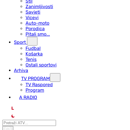
Stil
Zanimljivosti
Savjeti
Vicevi
Auto-moto
Porodica
Pitali smo...
Sport
Fudbal
Košarka
Tenis
Ostali sportovi
Arhiva
TV PROGRAM
ТV Raspored
Program
A RADIO
L