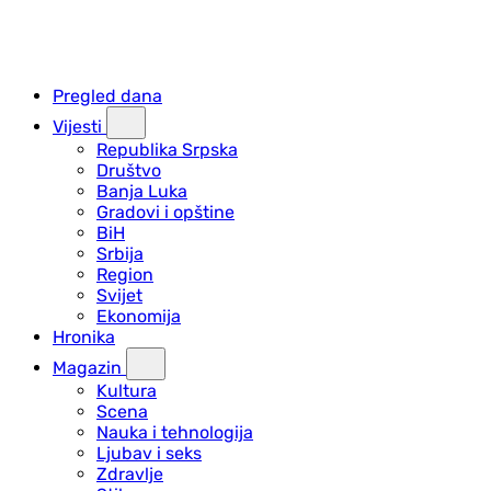
Pregled dana
Vijesti
Republika Srpska
Društvo
Banja Luka
Gradovi i opštine
BiH
Srbija
Region
Svijet
Ekonomija
Hronika
Magazin
Kultura
Scena
Nauka i tehnologija
Ljubav i seks
Zdravlje