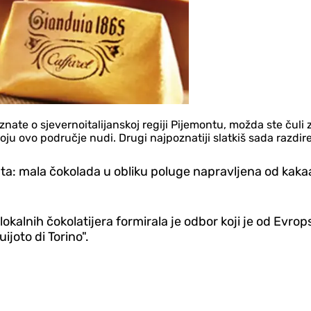
a znate o sjevernoitalijanskoj regiji Pijemontu, možda ste čul
ju ovo područje nudi. Drugi najpoznatiji slatkiš sada razdire r
ta: mala čokolada u obliku poluge napravljena od kakaa,
 lokalnih čokolatijera formirala je odbor koji je od Evro
joto di Torino".