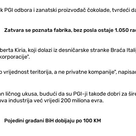
lnik PGI odbora i zanatski proizvođač čokolade, tvrdeći d
Zatvara se poznata fabrika, bez posla ostaje 1.050 r
ta Kiria, koji dolazi iz desničarske stranke Braća Itali
korporacije".
o vrijednost teritorija, a ne privatne kompanije", napisao 
an ličnog ukusa, budući da su PGI-ji takođe dobri za š
a industrija već vrijedi 200 miliona evra.
Pojedini građani BiH dobijaju po 100 KM