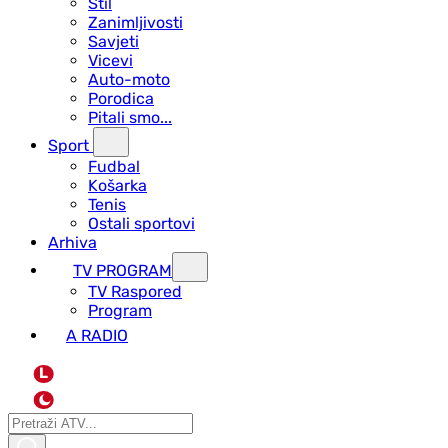
Stil
Zanimljivosti
Savjeti
Vicevi
Auto-moto
Porodica
Pitali smo...
Sport
Fudbal
Košarka
Tenis
Ostali sportovi
Arhiva
TV PROGRAM
ТV Raspored
Program
A RADIO
L