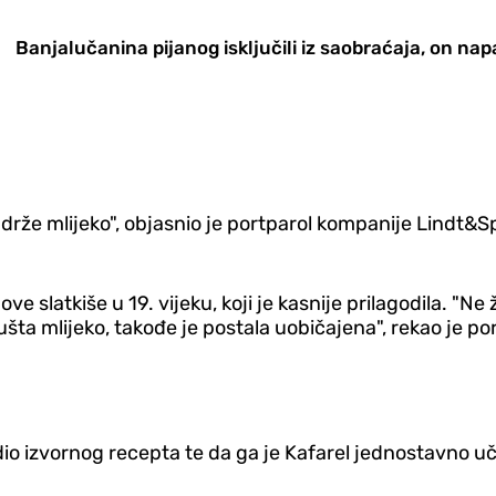
Banjalučanina pijanog isključili iz saobraćaja, on nap
adrže mlijeko", objasnio je portparol kompanije Lindt&S
e slatkiše u 19. vijeku, koji je kasnije prilagodila. "Ne 
šta mlijeko, takođe je postala uobičajena", rekao je por
o dio izvornog recepta te da ga je Kafarel jednostavno u