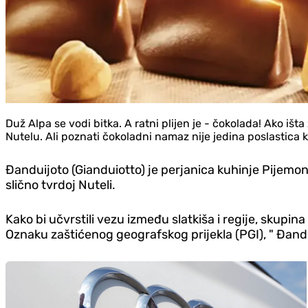
Duž Alpa se vodi bitka. A ratni plijen je - čokolada! Ako išt
Nutelu. Ali poznati čokoladni namaz nije jedina poslastica ko
Đanduijoto (Gianduiotto) je perjanica kuhinje Pijemon
slično tvrdoj Nuteli.
Kako bi učvrstili vezu između slatkiša i regije, skupina
Oznaku zaštićenog geografskog prijekla (PGI), " Đandui