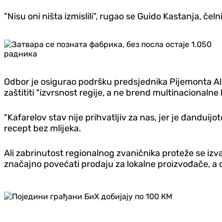
"Nisu oni ništa izmislili", rugao se Guido Kastanja, če
Odbor je osigurao podršku predsjednika Pijemonta Alber
zaštititi "izvrsnost regije, a ne brend multinacionalne 
"Kafarelov stav nije prihvatljiv za nas, jer je đanduijot
recept bez mlijeka.
Ali zabrinutost regionalnog zvaničnika proteže se izv
značajno povećati prodaju za lokalne proizvođače, a ov