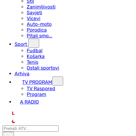
Stil
Zanimljivosti
Savjeti
Vicevi
Auto-moto
Porodica
Pitali smo...
Sport
Fudbal
Košarka
Tenis
Ostali sportovi
Arhiva
TV PROGRAM
ТV Raspored
Program
A RADIO
L