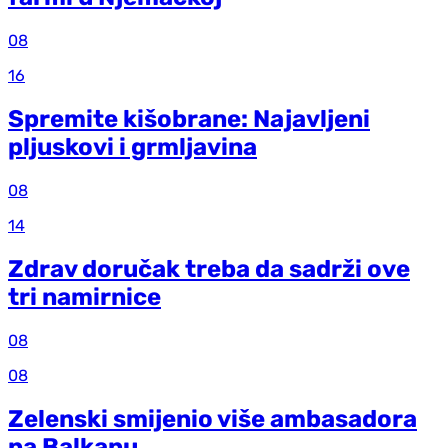
08
16
Spremite kišobrane: Najavljeni
pljuskovi i grmljavina
08
14
Zdrav doručak treba da sadrži ove
tri namirnice
08
08
Zelenski smijenio više ambasadora
na Balkanu