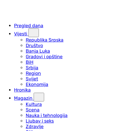
Pregled dana
Vijesti
Republika Srpska
Društvo
Banja Luka
Gradovi i opštine
BiH
Srbija
Region
Svijet
Ekonomija
Hronika
Magazin
Kultura
Scena
Nauka i tehnologija
Ljubav i seks
Zdravlje