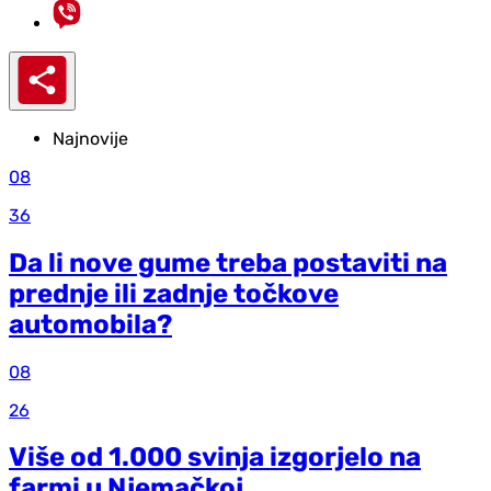
Najnovije
08
36
Da li nove gume treba postaviti na
prednje ili zadnje točkove
automobila?
08
26
Više od 1.000 svinja izgorjelo na
farmi u Njemačkoj