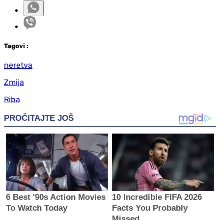
Tag
ovi
:
neretva
Zmija
Riba