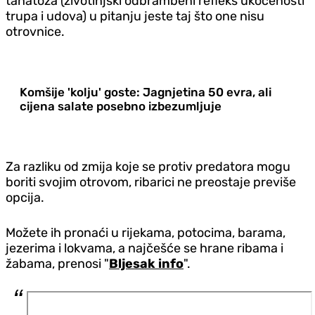
tanatoza (životinjski odbrambeni refleks ukočenosti
trupa i udova) u pitanju jeste taj što one nisu
otrovnice.
Komšije 'kolju' goste: Jagnjetina 50 evra, ali
cijena salate posebno izbezumljuje
Za razliku od zmija koje se protiv predatora mogu
boriti svojim otrovom, ribarici ne preostaje previše
opcija.
Možete ih pronaći u rijekama, potocima, barama,
jezerima i lokvama, a najčešće se hrane ribama i
žabama, prenosi "
Bljesak info
".