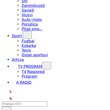
Stil
Zanimljivosti
Savjeti
Vicevi
Auto-moto
Porodica
Pitali smo...
Sport
Fudbal
Košarka
Tenis
Ostali sportovi
Arhiva
TV PROGRAM
ТV Raspored
Program
A RADIO
L