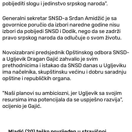
pobijediti slogu i jedinstvo srpskog naroda".
Generalni sekretar SNSD-a Srđan Amidžić je sa
govornice poručio da izbori naredne godine nisu
izbori da pobijedi SNSD i Dodik, nego da se zadrži
pravo srpskog naroda da odlučuje o svom životu.
Novoizabrani predsjednik Opštinskog odbora SNSD-
a Ugljevik Dragan Gajić zahvalio je svim
prethodnicima i istakao da SNSD danas u Ugljeviku
ima načelnika, skupštinsku većinu i dobru saradnju
opštine i republičkih organa.
"Naši planovi su ambiciozni, jer Ugljevik sa svojim
resursima ima potencijala da se uspješno razvija",
ocijenio je Gajić.
Mladić (20) teško povrijeđen u stravičnoj