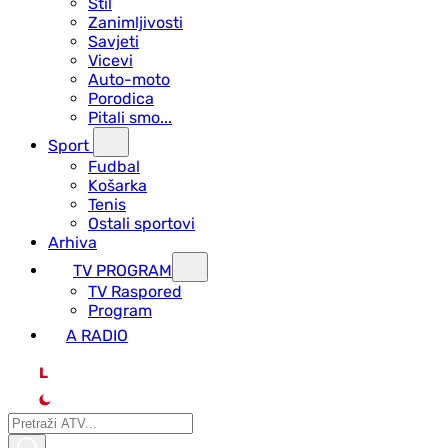
Stil
Zanimljivosti
Savjeti
Vicevi
Auto-moto
Porodica
Pitali smo...
Sport
Fudbal
Košarka
Tenis
Ostali sportovi
Arhiva
TV PROGRAM
ТV Raspored
Program
A RADIO
L