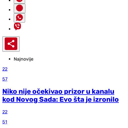
Najnovije
22
57
Niko nije očekivao prizor u kanalu
kod Novog Sada: Evo šta je izronilo
22
51