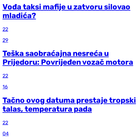
Vođa taksi mafije u zatvoru silovao
mladića?
22
29
Teška saobraćajna nesreća u
Prijedoru: Povrijeđen vozač motora
22
16
Tačno ovog datuma prestaje tropski
talas, temperatura pada
22
04