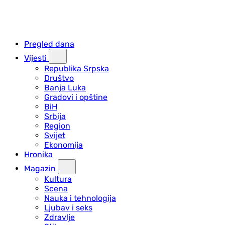
Pregled dana
Vijesti
Republika Srpska
Društvo
Banja Luka
Gradovi i opštine
BiH
Srbija
Region
Svijet
Ekonomija
Hronika
Magazin
Kultura
Scena
Nauka i tehnologija
Ljubav i seks
Zdravlje