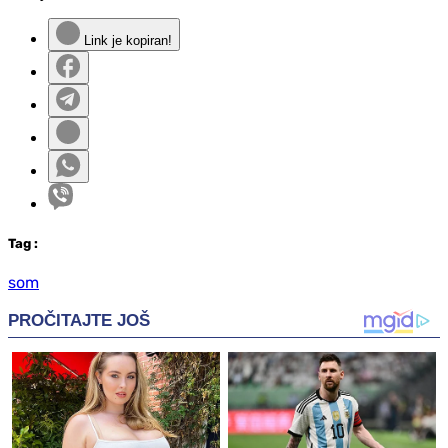
Link je kopiran!
Tag
:
som