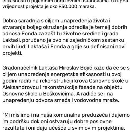
efikasnosti u pojedinim obrazovnim ustanovama. Ukupna
vrijednost projekta je oko 930.000 maraka.
Dobra saradnja s ciljem unapređenja života i
stvaranja boljeg okruženja odredila je temelj dobrih
odnosa Fonda za zaštitu životne sredine i grada
Laktaši, poručeno je ovo na zajedničkom sastanku
prvih ljudi Laktaša i Fonda a gdje su definisani novi
projekti.
Gradonačelnik Laktaša Miroslav Bojić kaže da će se s
ciljem unapređenja energetske efikasnosti u ovoj
godini raditi na rekonstrukciji krova Osnovne škole u
Aleksandrovcu i rekonstrukcije fasade na objektu
Osnovne škole u Boškovićima. A radiće se i na
unapređenju odvoza smeća i vodovodne mreže.
"Mi mislimo i na naša komunalna preduzeća i dajemo
im podršku dok oni ostvaruju dobre poslovne
rezultate i oni daju učešće u svim ovim projektima.