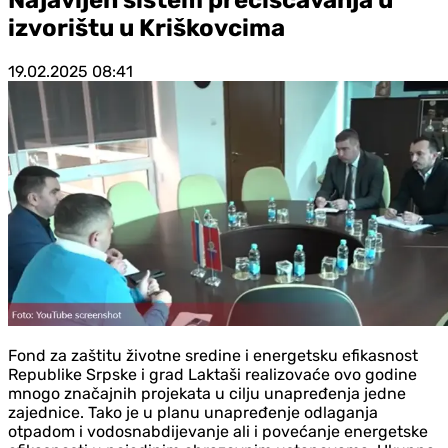
izvorištu u Kriškovcima
19.02.2025
08:41
Fond za zaštitu životne sredine i energetsku efikasnost
Republike Srpske i grad Laktaši realizovaće ovo godine
mnogo značajnih projekata u cilju unapređenja jedne
zajednice. Tako je u planu unapređenje odlaganja
otpadom i vodosnabdijevanje ali i povećanje energetske