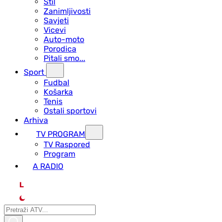
Stil
Zanimljivosti
Savjeti
Vicevi
Auto-moto
Porodica
Pitali smo...
Sport
Fudbal
Košarka
Tenis
Ostali sportovi
Arhiva
TV PROGRAM
ТV Raspored
Program
A RADIO
L