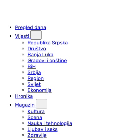
Pregled dana
Vijesti
Republika Srpska
Društvo
Banja Luka
Gradovi i opštine
BiH
Srbija
Region
Svijet
Ekonomija
Hronika
Magazin
Kultura
Scena
Nauka i tehnologija
Ljubav i seks
Zdravlje