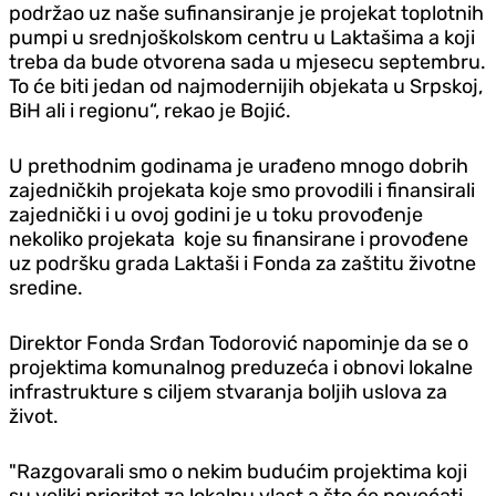
podržao uz naše sufinansiranje je projekat toplotnih
pumpi u srednjoškolskom centru u Laktašima a koji
treba da bude otvorena sada u mjesecu septembru.
To će biti jedan od najmodernijih objekata u Srpskoj,
BiH ali i regionu“, rekao je Bojić.
U prethodnim godinama je urađeno mnogo dobrih
zajedničkih projekata koje smo provodili i finansirali
zajednički i u ovoj godini je u toku provođenje
nekoliko projekata koje su finansirane i provođene
uz podršku grada Laktaši i Fonda za zaštitu životne
sredine.
Direktor Fonda Srđan Todorović napominje da se o
projektima komunalnog preduzeća i obnovi lokalne
infrastrukture s ciljem stvaranja boljih uslova za
život.
"Razgovarali smo o nekim budućim projektima koji
su veliki prioritet za lokalnu vlast a što će povećati