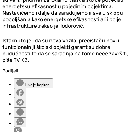
energetsku efikasnost u pojedinim objektima.
Nastavićemo i dalje da sarađujemo a sve u sklopu
poboljšanja kako energetske efikasnosti ali i bolje
infrastrukture“,rekao je Todorović.
Istaknuto je i da su nova vozila, prečistači i novi i
funkcionalniji školski objekti garant su dobre
budućnosti te da se saradnja na tome neće završiti,
piše TV K3.
Podijeli:
Link je kopiran!