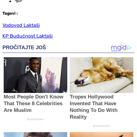
Tag
ovi
:
Vodovod Laktaši
KP Budućnost Laktaši