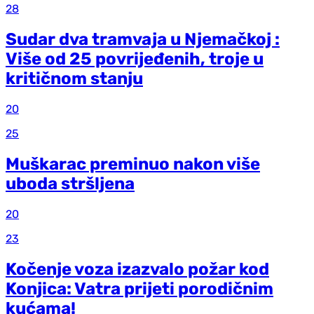
28
Sudar dva tramvaja u Njemačkoj :
Više od 25 povrijeđenih, troje u
kritičnom stanju
20
25
Muškarac preminuo nakon više
uboda stršljena
20
23
Kočenje voza izazvalo požar kod
Konjica: Vatra prijeti porodičnim
kućama!