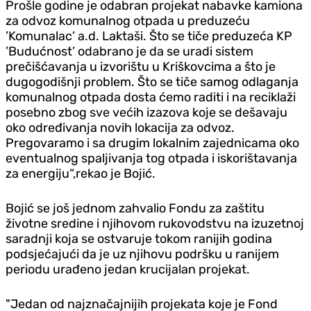
Prošle godine je odabran projekat nabavke kamiona
za odvoz komunalnog otpada u preduzeću
’Komunalac’ a.d. Laktaši. Što se tiče preduzeća KP
’Budućnost’ odabrano je da se uradi sistem
prečišćavanja u izvorištu u Kriškovcima a što je
dugogodišnji problem. Što se tiče samog odlaganja
komunalnog otpada dosta ćemo raditi i na reciklaži
posebno zbog sve većih izazova koje se dešavaju
oko određivanja novih lokacija za odvoz.
Pregovaramo i sa drugim lokalnim zajednicama oko
eventualnog spaljivanja tog otpada i iskorištavanja
za energiju“,rekao je Bojić.
Bojić se još jednom zahvalio Fondu za zaštitu
životne sredine i njihovom rukovodstvu na izuzetnoj
saradnji koja se ostvaruje tokom ranijih godina
podsjećajući da je uz njihovu podršku u ranijem
periodu urađeno jedan krucijalan projekat.
"Jedan od najznačajnijih projekata koje je Fond