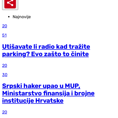
Najnovije
20
51
Utišavate li radio kad tražite
parking? Evo zašto to činite
20
30
Srpski haker upao u MUP,
Ministarstvo finansija i brojne
institucije Hrvatske
20