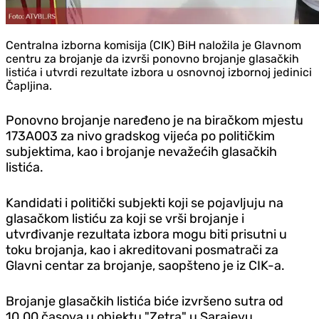
Centralna izborna komisija (CIK) BiH naložila je Glavnom
centru za brojanje da izvrši ponovno brojanje glasačkih
listića i utvrdi rezultate izbora u osnovnoj izbornoj jedinici
Čapljina.
Ponovno brojanje naređeno je na biračkom mjestu
173A003 za nivo gradskog vijeća po političkim
subjektima, kao i brojanje nevažećih glasačkih
listića.
Kandidati i politički subjekti koji se pojavljuju na
glasačkom listiću za koji se vrši brojanje i
utvrđivanje rezultata izbora mogu biti prisutni u
toku brojanja, kao i akreditovani posmatrači za
Glavni centar za brojanje, saopšteno je iz CIK-a.
Brojanje glasačkih listića biće izvršeno sutra od
10.00 časova u objektu "Zetra" u Sarajevu.