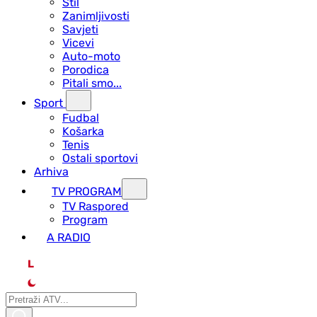
Stil
Zanimljivosti
Savjeti
Vicevi
Auto-moto
Porodica
Pitali smo...
Sport
Fudbal
Košarka
Tenis
Ostali sportovi
Arhiva
TV PROGRAM
ТV Raspored
Program
A RADIO
L