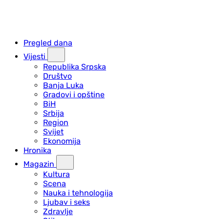
Pregled dana
Vijesti
Republika Srpska
Društvo
Banja Luka
Gradovi i opštine
BiH
Srbija
Region
Svijet
Ekonomija
Hronika
Magazin
Kultura
Scena
Nauka i tehnologija
Ljubav i seks
Zdravlje