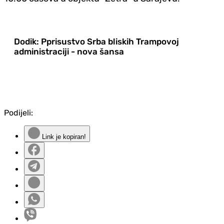
Dodik: Pprisustvo Srba bliskih Trampovoj
administraciji - nova šansa
Podijeli:
Link je kopiran!