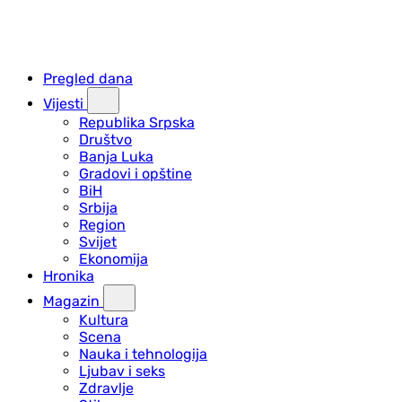
Pregled dana
Vijesti
Republika Srpska
Društvo
Banja Luka
Gradovi i opštine
BiH
Srbija
Region
Svijet
Ekonomija
Hronika
Magazin
Kultura
Scena
Nauka i tehnologija
Ljubav i seks
Zdravlje