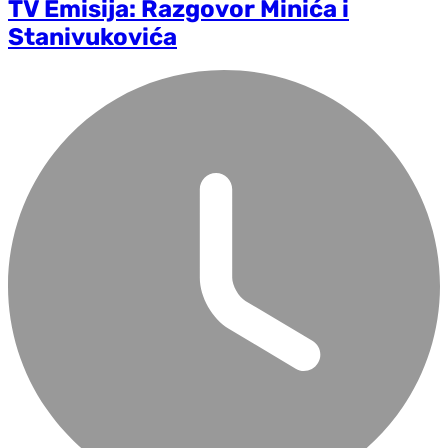
TV Emisija: Razgovor Minića i
Stanivukovića