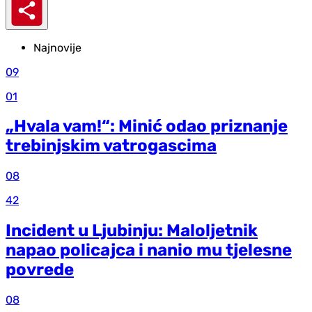
Najnovije
09
01
„Hvala vam!“: Minić odao priznanje
trebinjskim vatrogascima
08
42
Incident u Ljubinju: Maloljetnik
napao policajca i nanio mu tjelesne
povrede
08