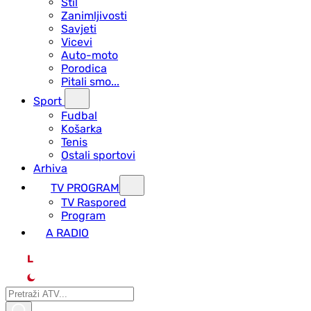
Stil
Zanimljivosti
Savjeti
Vicevi
Auto-moto
Porodica
Pitali smo...
Sport
Fudbal
Košarka
Tenis
Ostali sportovi
Arhiva
TV PROGRAM
ТV Raspored
Program
A RADIO
L