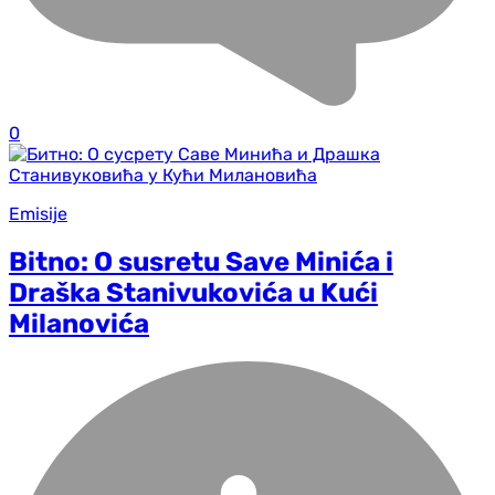
0
Emisije
Bitno: O susretu Save Minića i
Draška Stanivukovića u Kući
Milanovića