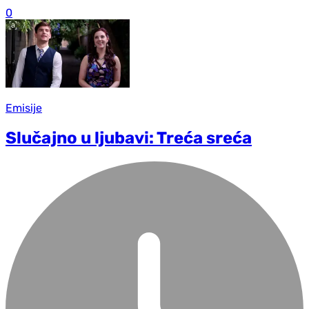
0
Emisije
Slučajno u ljubavi: Treća sreća