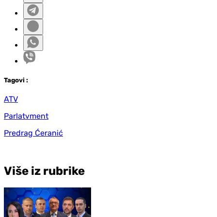
Tag
ovi
:
ATV
Parlatvment
Predrag Ćeranić
Više iz rubrike