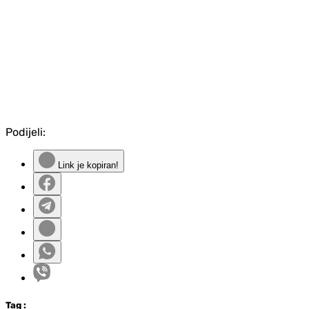
Podijeli:
Link je kopiran!
Tag
: