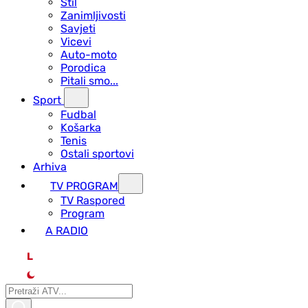
Stil
Zanimljivosti
Savjeti
Vicevi
Auto-moto
Porodica
Pitali smo...
Sport
Fudbal
Košarka
Tenis
Ostali sportovi
Arhiva
TV PROGRAM
ТV Raspored
Program
A RADIO
L