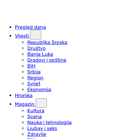
Pregled dana
Vijesti
Republika Srpska
Društvo
Banja Luka
Gradovi i opštine
BiH
Srbija
Region
Svijet
Ekonomija
Hronika
Magazin
Kultura
Scena
Nauka i tehnologija
Ljubav i seks
Zdravlje