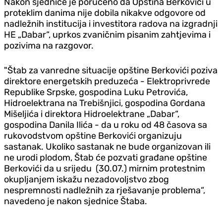
Nakon sjednice je poručeno da Opština Berkovići u
proteklim danima nije dobila nikakve odgovore od
nadležnih institucija i investitora radova na izgradnji
HE „Dabar“, uprkos zvaničnim pisanim zahtjevima i
pozivima na razgovor.
"Štab za vanredne situacije opštine Berkovići poziva
direktore energetskih preduzeća - Elektroprivrede
Republike Srpske, gospodina Luku Petrovića,
Hidroelektrana na Trebišnjici, gospodina Gordana
Mišeljića i direktora Hidroelektrane „Dabar“,
gospodina Danila Ilića - da u roku od 48 časova sa
rukovodstvom opštine Berkovići organizuju
sastanak. Ukoliko sastanak ne bude organizovan ili
ne urodi plodom, Štab će pozvati građane opštine
Berkovići da u srijedu (30.07.) mirnim protestnim
okupljanjem iskažu nezadovoljstvo zbog
nespremnosti nadležnih za rješavanje problema“,
navedeno je nakon sjednice Štaba.