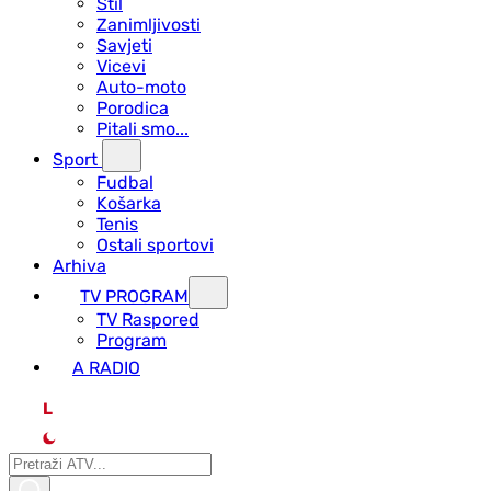
Stil
Zanimljivosti
Savjeti
Vicevi
Auto-moto
Porodica
Pitali smo...
Sport
Fudbal
Košarka
Tenis
Ostali sportovi
Arhiva
TV PROGRAM
ТV Raspored
Program
A RADIO
L