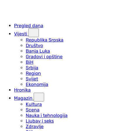
Pregled dana
Vijesti
Republika Srpska
Društvo
Banja Luka
Gradovi i opštine
BiH
Srbija
Region
Svijet
Ekonomija
Hronika
Magazin
Kultura
Scena
Nauka i tehnologija
Ljubav i seks
Zdravlje