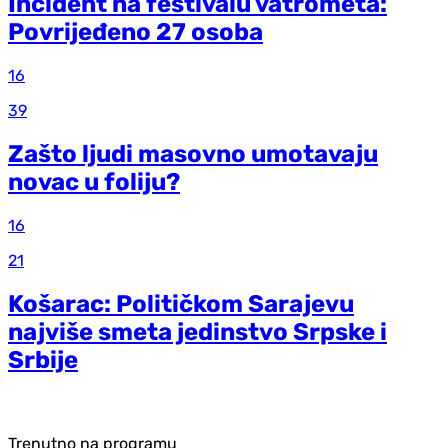
Incident na festivalu vatrometa:
Povrijeđeno 27 osoba
16
39
Zašto ljudi masovno umotavaju
novac u foliju?
16
21
Košarac: Političkom Sarajevu
najviše smeta jedinstvo Srpske i
Srbije
Trenutno na programu