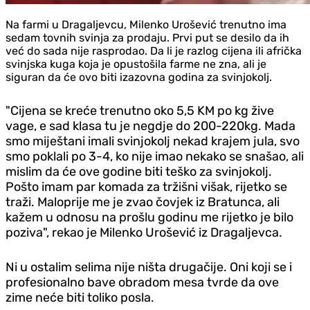
Na farmi u Dragaljevcu, Milenko Urošević trenutno ima
sedam tovnih svinja za prodaju. Prvi put se desilo da ih
već do sada nije rasprodao. Da li je razlog cijena ili afrička
svinjska kuga koja je opustošila farme ne zna, ali je
siguran da će ovo biti izazovna godina za svinjokolj.
"Cijena se kreće trenutno oko 5,5 KM po kg žive
vage, e sad klasa tu je negdje do 200-220kg. Mada
smo miještani imali svinjokolj nekad krajem jula, svo
smo poklali po 3-4, ko nije imao nekako se snašao, ali
mislim da će ove godine biti teško za svinjokolj.
Pošto imam par komada za tržišni višak, rijetko se
traži. Maloprije me je zvao čovjek iz Bratunca, ali
kažem u odnosu na prošlu godinu me rijetko je bilo
poziva", rekao je Milenko Urošević iz Dragaljevca.
Ni u ostalim selima nije ništa drugačije. Oni koji se i
profesionalno bave obradom mesa tvrde da ove
zime neće biti toliko posla.