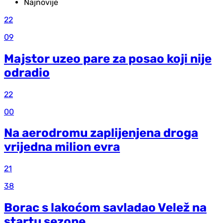
Najnovije
22
09
Majstor uzeo pare za posao koji nije
odradio
22
00
Na aerodromu zaplijenjena droga
vrijedna milion evra
21
38
Borac s lakoćom savladao Velež na
startu sezone