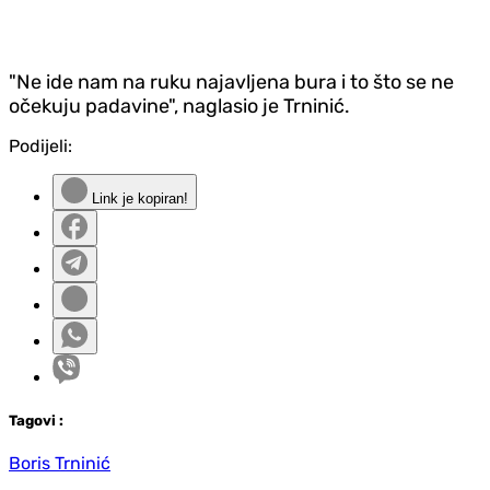
"Ne ide nam na ruku najavljena bura i to što se ne
očekuju padavine", naglasio je Trninić.
Podijeli:
Link je kopiran!
Tag
ovi
:
Boris Trninić