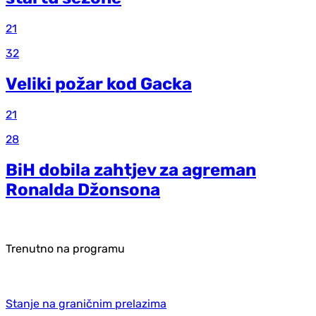
21
32
Veliki požar kod Gacka
21
28
BiH dobila zahtjev za agreman
Ronalda Džonsona
Trenutno na programu
Stanje na graničnim prelazima