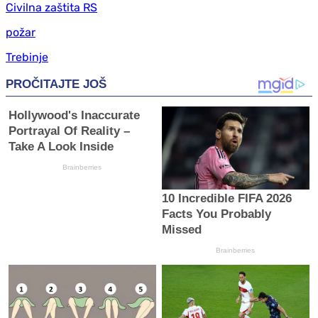
Civilna zaštita RS
požar
Trebinje