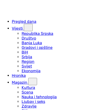
Pregled dana
Vijesti
Republika Srpska
Društvo
Banja Luka
Gradovi i opštine
BiH
Srbija
Region
Svijet
Ekonomija
Hronika
Magazin
Kultura
Scena
Nauka i tehnologija
Ljubav i seks
Zdravlje