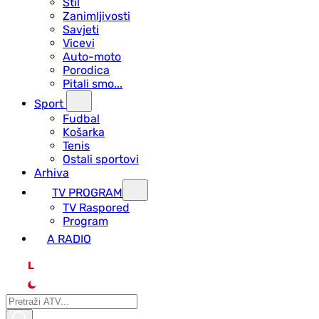
Stil
Zanimljivosti
Savjeti
Vicevi
Auto-moto
Porodica
Pitali smo...
Sport
Fudbal
Košarka
Tenis
Ostali sportovi
Arhiva
TV PROGRAM
ТV Raspored
Program
A RADIO
L