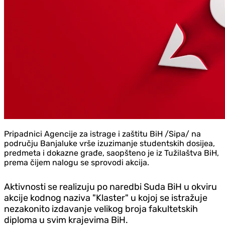
Pripadnici Agencije za istrage i zaštitu BiH /Sipa/ na
području Banjaluke vrše izuzimanje studentskih dosijea,
predmeta i dokazne građe, saopšteno je iz Tužilaštva BiH,
prema čijem nalogu se sprovodi akcija.
Aktivnosti se realizuju po naredbi Suda BiH u okviru
akcije kodnog naziva "Klaster" u kojoj se istražuje
nezakonito izdavanje velikog broja fakultetskih
diploma u svim krajevima BiH.