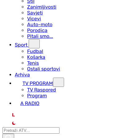
Stil
Zanimljivosti
Savjeti
Vicevi
Auto-moto
Porodica
Pitali smo...
Sport
Fudbal
Košarka
Tenis
Ostali sportovi
Arhiva
TV PROGRAM
ТV Raspored
Program
A RADIO
L