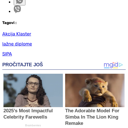
Tag
ovi
:
Akcija Klaster
lažne diplome
SIPA