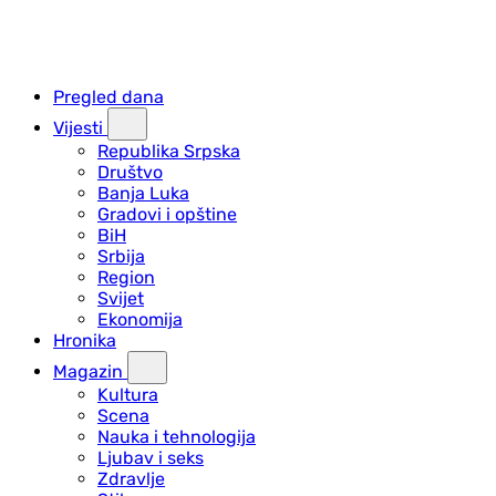
Pregled dana
Vijesti
Republika Srpska
Društvo
Banja Luka
Gradovi i opštine
BiH
Srbija
Region
Svijet
Ekonomija
Hronika
Magazin
Kultura
Scena
Nauka i tehnologija
Ljubav i seks
Zdravlje