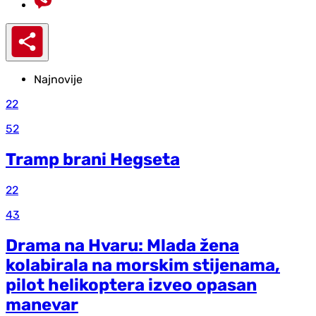
Najnovije
22
52
Tramp brani Hegseta
22
43
Drama na Hvaru: Mlada žena
kolabirala na morskim stijenama,
pilot helikoptera izveo opasan
manevar