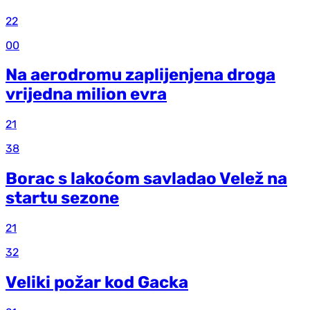
22
00
Na aerodromu zaplijenjena droga
vrijedna milion evra
21
38
Borac s lakoćom savladao Velež na
startu sezone
21
32
Veliki požar kod Gacka