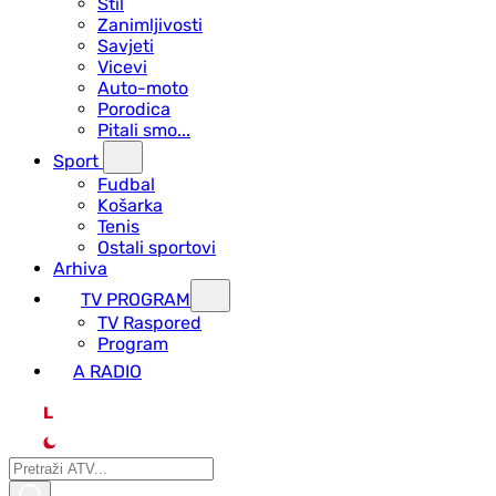
Stil
Zanimljivosti
Savjeti
Vicevi
Auto-moto
Porodica
Pitali smo...
Sport
Fudbal
Košarka
Tenis
Ostali sportovi
Arhiva
TV PROGRAM
ТV Raspored
Program
A RADIO
L