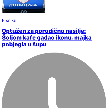
Hronika
Optužen za porodično nasilje:
Šoljom kafe gađao ikonu, majka
pobjegla u šupu