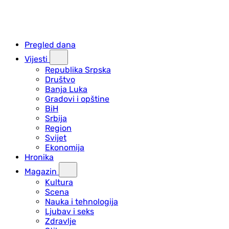
Pregled dana
Vijesti
Republika Srpska
Društvo
Banja Luka
Gradovi i opštine
BiH
Srbija
Region
Svijet
Ekonomija
Hronika
Magazin
Kultura
Scena
Nauka i tehnologija
Ljubav i seks
Zdravlje