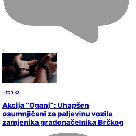
0
Hronika
Akcija ”Oganj”: Uhapšen
osumnjičeni za paljevinu vozila
zamjenika gradonačelnika Brčkog