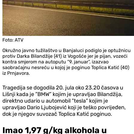
Foto:
ATV
Okružno javno tužilaštvo u Banjaluci podiglo je optužnicu
protiv Darka Bilandžije (41) iz Vogošće jer je pijan, vozeći
kontra smjerom na autoputu ”9. januar”, izazvao
saobraćajnu nesreću u kojoj je poginuo Toplica Katić (40)
iz Prnjavora.
Tragedija se dogodila 20. jula oko 23.20 časova u
Lišnji kada je ”BMW” kojim je upravljao Bilandžija,
direktno udario u automobil ”tesla” kojim je
upravljao Dario Ljubojević koji je teško povrijeđen,
dok je njegov suvozač Toplica Katić poginuo.
Imao 1,97 g/kg alkohola u