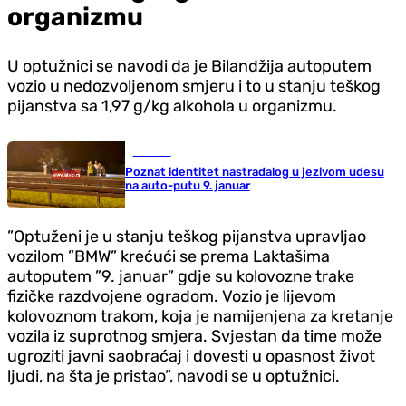
organizmu
U optužnici se navodi da je Bilandžija autoputem
vozio u nedozvoljenom smjeru i to u stanju teškog
pijanstva sa 1,97 g/kg alkohola u organizmu.
Hronika
Poznat identitet nastradalog u jezivom udesu
na auto-putu 9. januar
”Optuženi je u stanju teškog pijanstva upravljao
vozilom ”BMW” krećući se prema Laktašima
autoputem ”9. januar” gdje su kolovozne trake
fizičke razdvojene ogradom. Vozio je lijevom
kolovoznom trakom, koja je namijenjena za kretanje
vozila iz suprotnog smjera. Svjestan da time može
ugroziti javni saobraćaj i dovesti u opasnost život
ljudi, na šta je pristao”, navodi se u optužnici.