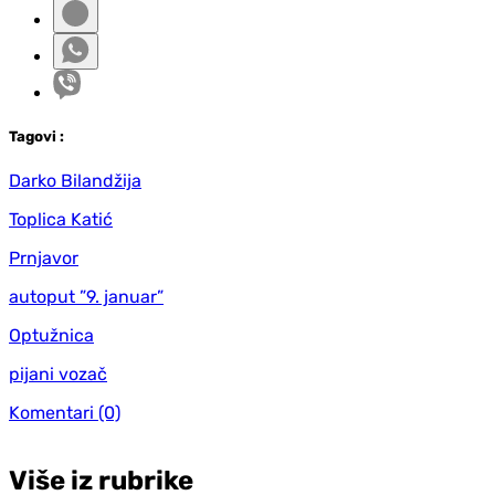
Tag
ovi
:
Darko Bilandžija
Toplica Katić
Prnjavor
autoput ”9. januar”
Optužnica
pijani vozač
Komentari
(0)
Više iz rubrike