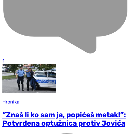
1
Hronika
”Znaš li ko sam ja, popićeš metak!”:
Potvrđena optužnica protiv Jovića