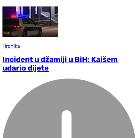
Hronika
Incident u džamiji u BiH: Kaišem
udario dijete