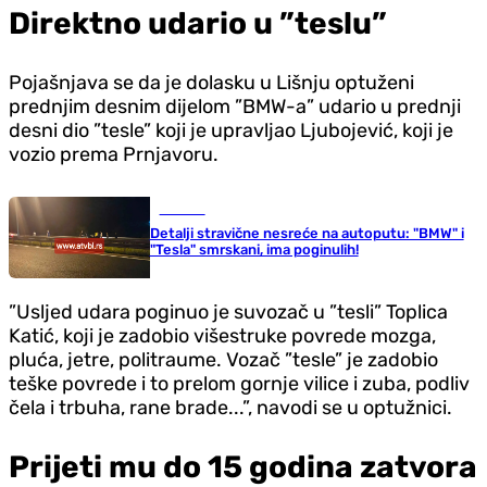
Direktno udario u ”teslu”
Pojašnjava se da je dolasku u Lišnju optuženi
prednjim desnim dijelom ”BMW-a” udario u prednji
desni dio ”tesle” koji je upravljao Ljubojević, koji je
vozio prema Prnjavoru.
Hronika
Detalji stravične nesreće na autoputu: "BMW" i
"Tesla" smrskani, ima poginulih!
”Usljed udara poginuo je suvozač u ”tesli” Toplica
Katić, koji je zadobio višestruke povrede mozga,
pluća, jetre, politraume. Vozač ”tesle” je zadobio
teške povrede i to prelom gornje vilice i zuba, podliv
čela i trbuha, rane brade...”, navodi se u optužnici.
Prijeti mu do 15 godina zatvora