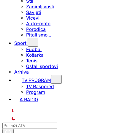
Stil
Zanimljivosti
Savjeti
Vicevi
Auto-moto
Porodica
Pitali smo...
Sport
Fudbal
Košarka
Tenis
Ostali sportovi
Arhiva
TV PROGRAM
ТV Raspored
Program
A RADIO
L