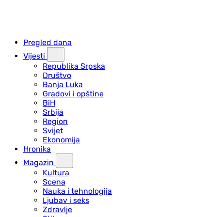
Pregled dana
Vijesti
Republika Srpska
Društvo
Banja Luka
Gradovi i opštine
BiH
Srbija
Region
Svijet
Ekonomija
Hronika
Magazin
Kultura
Scena
Nauka i tehnologija
Ljubav i seks
Zdravlje