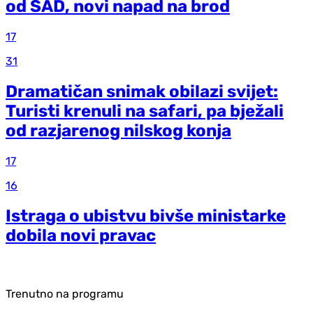
od SAD, novi napad na brod
17
31
Dramatičan snimak obilazi svijet:
Turisti krenuli na safari, pa bježali
od razjarenog nilskog konja
17
16
Istraga o ubistvu bivše ministarke
dobila novi pravac
Trenutno na programu