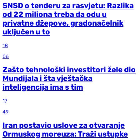
SNSD o tenderu za rasvjetu: Razlika
od 22 miliona treba da odu u
privatne džepove, gradonačelnik
uključen u to
18
06
Zašto tehnološki investitori žele dio
Mundijala i šta vještačka
inteligencija ima s tim
17
49
Iran postavio uslove za otvaranje
Ormuskog moreuza: Traži ustupke