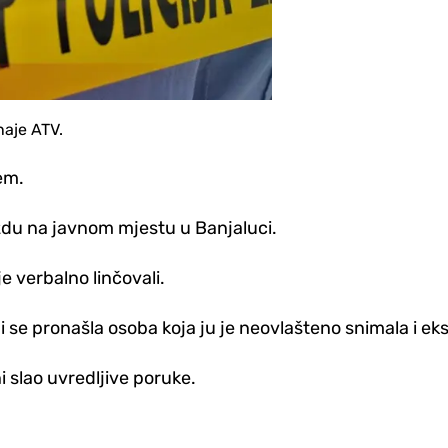
naje ATV.
em.
uždu na javnom mjestu u Banjaluci.
je verbalno linčovali.
i se pronašla osoba koja ju je neovlašteno snimala i 
i slao uvredljive poruke.