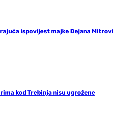
ajuća ispovijest majke Dejana Mitrović
ima kod Trebinja nisu ugrožene