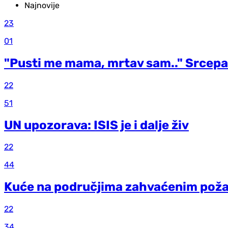
Najnovije
23
01
"Pusti me mama, mrtav sam.." Srcepar
22
51
UN upozorava: ISIS je i dalje živ
22
44
Kuće na područjima zahvaćenim požar
22
34