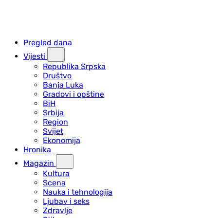
Pregled dana
Vijesti
Republika Srpska
Društvo
Banja Luka
Gradovi i opštine
BiH
Srbija
Region
Svijet
Ekonomija
Hronika
Magazin
Kultura
Scena
Nauka i tehnologija
Ljubav i seks
Zdravlje