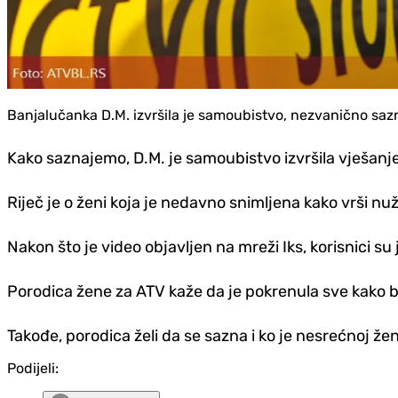
Banjalučanka D.M. izvršila je samoubistvo, nezvanično saz
Kako saznajemo, D.M. je samoubistvo izvršila vješanj
Riječ je o ženi koja je nedavno snimljena kako vrši n
Nakon što je video objavljen na mreži Iks, korisnici su 
Porodica žene za ATV kaže da je pokrenula sve kako b
Takođe, porodica želi da se sazna i ko je nesrećnoj žen
Podijeli: