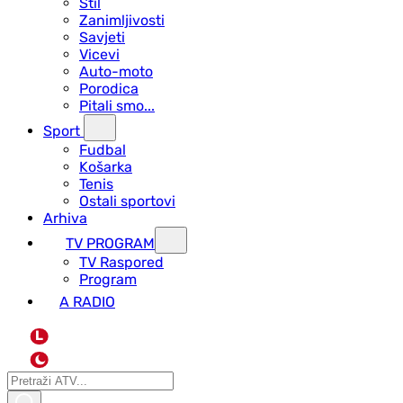
Stil
Zanimljivosti
Savjeti
Vicevi
Auto-moto
Porodica
Pitali smo...
Sport
Fudbal
Košarka
Tenis
Ostali sportovi
Arhiva
TV PROGRAM
ТV Raspored
Program
A RADIO
L