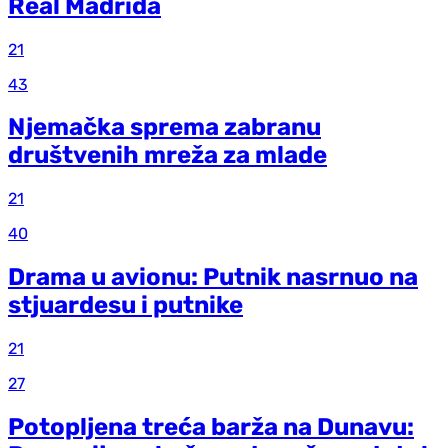
Real Madrida
21
43
Njemačka sprema zabranu
društvenih mreža za mlade
21
40
Drama u avionu: Putnik nasrnuo na
stjuardesu i putnike
21
27
Potopljena treća barža na Dunavu: