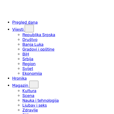
Pregled dana
Vijesti
Republika Srpska
Društvo
Banja Luka
Gradovi i opštine
BiH
Srbija
Region
Svijet
Ekonomija
Hronika
Magazin
Kultura
Scena
Nauka i tehnologija
Ljubav i seks
Zdravlje