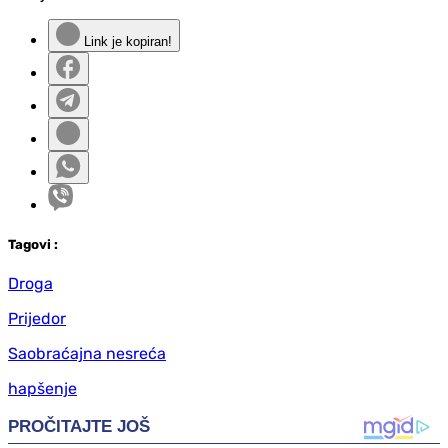
Link je kopiran!
Tag
ovi
:
Droga
Prijedor
Saobraćajna nesreća
hapšenje