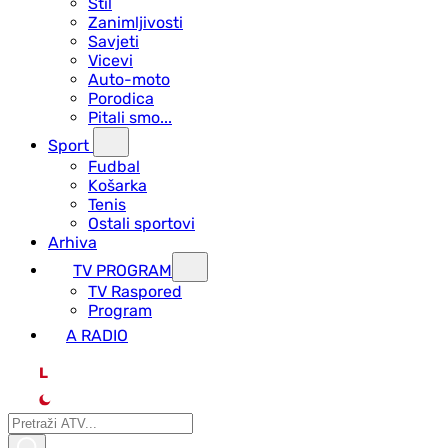
Stil
Zanimljivosti
Savjeti
Vicevi
Auto-moto
Porodica
Pitali smo...
Sport
Fudbal
Košarka
Tenis
Ostali sportovi
Arhiva
TV PROGRAM
ТV Raspored
Program
A RADIO
L