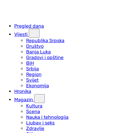
Pregled dana
Vijesti
Republika Srpska
Društvo
Banja Luka
Gradovi i opštine
BiH
Srbija
Region
Svijet
Ekonomija
Hronika
Magazin
Kultura
Scena
Nauka i tehnologija
Ljubav i seks
Zdravlje