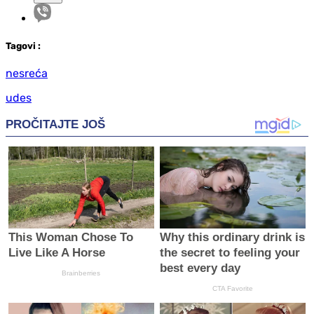
Tag
ovi
:
nesreća
udes