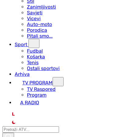
Stil
Zanimljivosti
Savjeti
Vicevi
Auto-moto
Porodica
Pitali smo...
Sport
Fudbal
Košarka
Tenis
Ostali sportovi
Arhiva
TV PROGRAM
ТV Raspored
Program
A RADIO
L