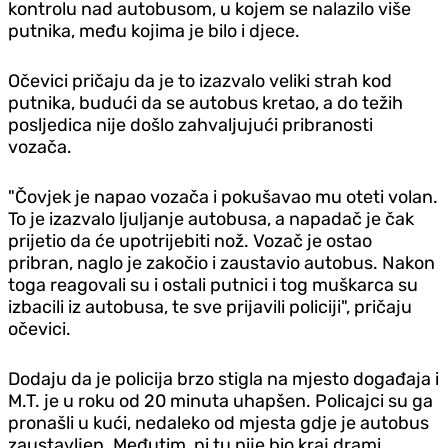
kontrolu nad autobusom, u kojem se nalazilo više
putnika, među kojima je bilo i djece.
Očevici pričaju da je to izazvalo veliki strah kod
putnika, budući da se autobus kretao, a do težih
posljedica nije došlo zahvaljujući pribranosti
vozača.
"Čovjek je napao vozača i pokušavao mu oteti volan.
To je izazvalo ljuljanje autobusa, a napadač je čak
prijetio da će upotrijebiti nož. Vozač je ostao
pribran, naglo je zakočio i zaustavio autobus. Nakon
toga reagovali su i ostali putnici i tog muškarca su
izbacili iz autobusa, te sve prijavili policiji", pričaju
očevici.
Dodaju da je policija brzo stigla na mjesto događaja i
M.T. je u roku od 20 minuta uhapšen. Policajci su ga
pronašli u kući, nedaleko od mjesta gdje je autobus
zaustavljen. Međutim, ni tu nije bio kraj drami,