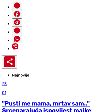
Najnovije
23
01
"Pusti me mama, mrtav sam.."
Srceparajuća ispovijest majke