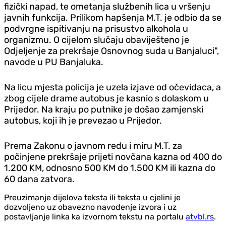
fizički napad, te ometanja službenih lica u vršenju
javnih funkcija. Prilikom hapšenja M.T. je odbio da se
podvrgne ispitivanju na prisustvo alkohola u
organizmu. O cijelom slučaju obaviješteno je
Odjeljenje za prekršaje Osnovnog suda u Banjaluci",
navode u PU Banjaluka.
Na licu mjesta policija je uzela izjave od očevidaca, a
zbog cijele drame autobus je kasnio s dolaskom u
Prijedor. Na kraju po putnike je došao zamjenski
autobus, koji ih je prevezao u Prijedor.
Prema Zakonu o javnom redu i miru M.T. za
počinjene prekršaje prijeti novčana kazna od 400 do
1.200 KM, odnosno 500 KM do 1.500 KM ili kazna do
60 dana zatvora.
Preuzimanje dijelova teksta ili teksta u cjelini je
dozvoljeno uz obavezno navođenje izvora i uz
postavljanje linka ka izvornom tekstu na portalu
atvbl.rs
.