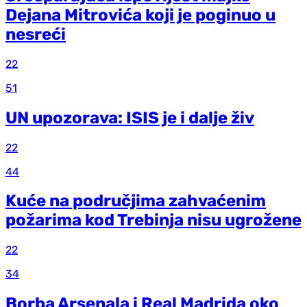
Dejana Mitrovića koji je poginuo u
nesreći
22
51
UN upozorava: ISIS je i dalje živ
22
44
Kuće na područjima zahvaćenim
požarima kod Trebinja nisu ugrožene
22
34
Borba Arsenala i Real Madrida oko