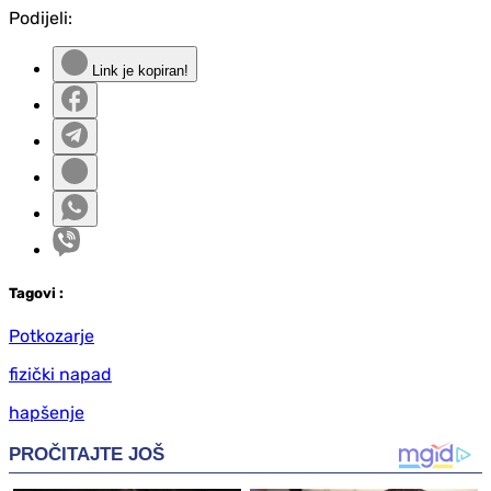
Podijeli:
Link je kopiran!
Tag
ovi
:
Potkozarje
fizički napad
hapšenje