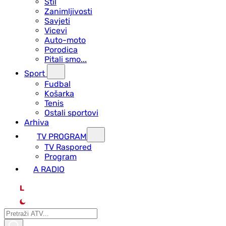
Stil
Zanimljivosti
Savjeti
Vicevi
Auto-moto
Porodica
Pitali smo...
Sport
Fudbal
Košarka
Tenis
Ostali sportovi
Arhiva
TV PROGRAM
ТV Raspored
Program
A RADIO
L