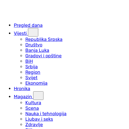
Pregled dana
Vijesti
Republika Srpska
Društvo
Banja Luka
Gradovi i opštine
BiH
Srbija
Region
Svijet
Ekonomija
Hronika
Magazin
Kultura
Scena
Nauka i tehnologija
Ljubav i seks
Zdravlje