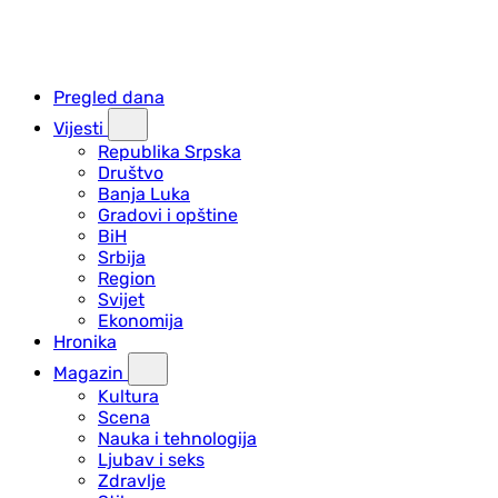
Pregled dana
Vijesti
Republika Srpska
Društvo
Banja Luka
Gradovi i opštine
BiH
Srbija
Region
Svijet
Ekonomija
Hronika
Magazin
Kultura
Scena
Nauka i tehnologija
Ljubav i seks
Zdravlje