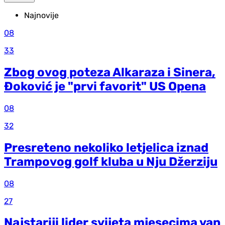
Najnovije
08
33
Zbog ovog poteza Alkaraza i Sinera,
Đoković je "prvi favorit" US Opena
08
32
Presreteno nekoliko letjelica iznad
Trampovog golf kluba u Nju Džerziju
08
27
Najstariji lider svijeta mjesecima van