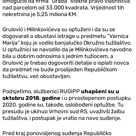
omogućili da firma “Građa” stekne pravo vlasništva
nad parcelom od 33.000 kvadrata. Vrijednost tih
nekretnina je 5,25 miliona KM.
Grulović i Milinkovićeva su optuženi i da su se
dogovarali o obustavi istrage u predmetu “Varnica
Marija” koju je vodilo banjalučko Okružno tužilaštvo.
U optužnici se navodilo da je Milinkovićeva navodno
bila u dobrim odnosima s jednim tužiocem, a
Grulović je trebao dogovoriti detalje o isplati novca
da predmet ne bude proslijeđen Republičkom
tužilaštvu, već obustavljen.
Podsjetimo, službenici RUGIPP
uhapšeni su u
oktobru 2018. godine
i u prvostepenom postupku
2020. godine su, takođe, oslobođeni optužbe. Tu
presudu je ukinuo Vrhovni sud RS, uvaživši žalbu
tužilaštva, i postupak je vratio na novo suđenje.
Pred kraj ponovoljenog suđenja Republičko