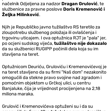
načelnik Odjeljena za nadzor
Dragan Grulović
, te
službenice za pravne poslove
Doris Kremenović i
Željka Milinković
.
Njih je Republičko javno tužilaštvo RS teretilo za
zloupotrebu službenog položaja ili ovlašćenja i
trgovinu uticajem. I ova optužnica RJT je "pala" jer,
po ocjeni sudskog vijeća,
tužilaštvo nije dokazalo
da su službenici RUGIPP počinili đela koja su im
stavljena na teret.
Optužnicom Deuriću, Gruloviću i Kremenovićevoj je
na teret stavljeno da su firmi "Naš dom" nezakonito
omogućili da stekne pravo svojine nad zgradom i
pomoćnim objektom u Grčkoj ulici, u centru
Banjaluke, čija je vrijednost procijenjena na 2,18
miliona maraka.
Grulović i Kremenovićeva optuženi su i da su