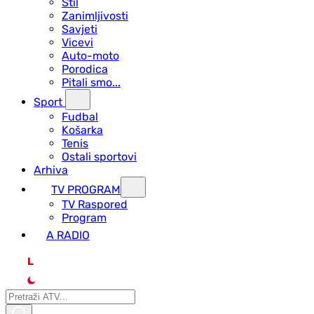
Stil
Zanimljivosti
Savjeti
Vicevi
Auto-moto
Porodica
Pitali smo...
Sport
Fudbal
Košarka
Tenis
Ostali sportovi
Arhiva
TV PROGRAM
ТV Raspored
Program
A RADIO
L