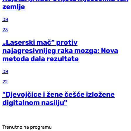
zemlje
08
23
„Laserski mač“ protiv
najagresivnijeg raka mozga: Nova
metoda dala rezultate
08
22
"Djevojčice i žene češće izložene
digitalnom nasilju"
Trenutno na programu