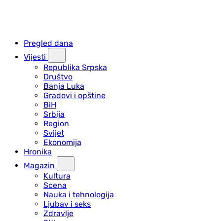
Pregled dana
Vijesti
Republika Srpska
Društvo
Banja Luka
Gradovi i opštine
BiH
Srbija
Region
Svijet
Ekonomija
Hronika
Magazin
Kultura
Scena
Nauka i tehnologija
Ljubav i seks
Zdravlje