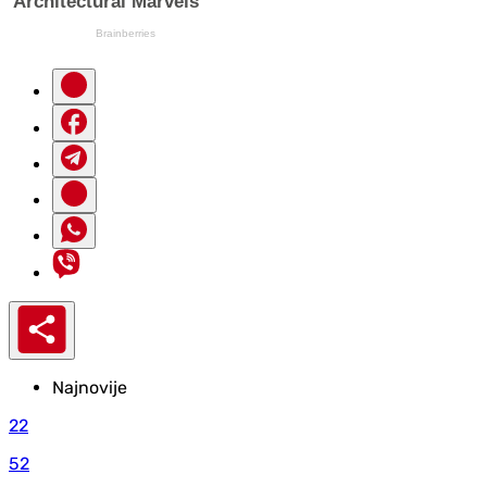
Najnovije
22
52