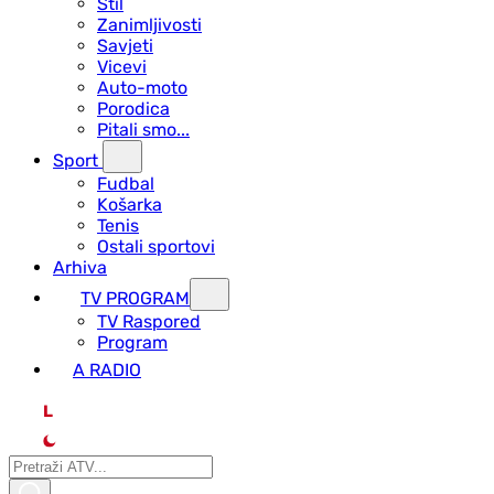
Stil
Zanimljivosti
Savjeti
Vicevi
Auto-moto
Porodica
Pitali smo...
Sport
Fudbal
Košarka
Tenis
Ostali sportovi
Arhiva
TV PROGRAM
ТV Raspored
Program
A RADIO
L