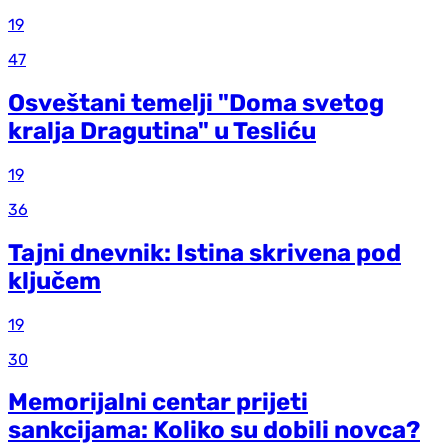
19
47
Osveštani temelji "Doma svetog
kralja Dragutina" u Tesliću
19
36
Tajni dnevnik: Istina skrivena pod
ključem
19
30
Memorijalni centar prijeti
sankcijama: Koliko su dobili novca?