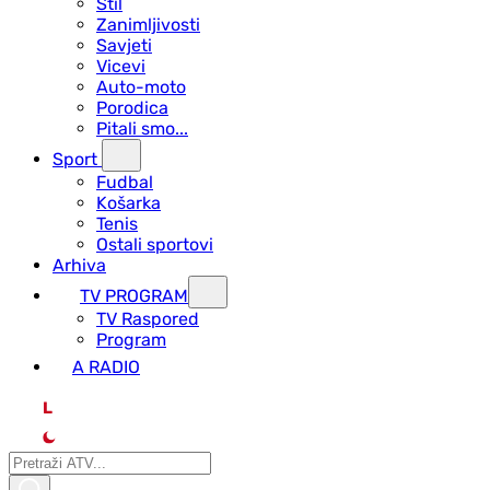
Stil
Zanimljivosti
Savjeti
Vicevi
Auto-moto
Porodica
Pitali smo...
Sport
Fudbal
Košarka
Tenis
Ostali sportovi
Arhiva
TV PROGRAM
ТV Raspored
Program
A RADIO
L