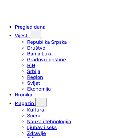
Pregled dana
Vijesti
Republika Srpska
Društvo
Banja Luka
Gradovi i opštine
BiH
Srbija
Region
Svijet
Ekonomija
Hronika
Magazin
Kultura
Scena
Nauka i tehnologija
Ljubav i seks
Zdravlje