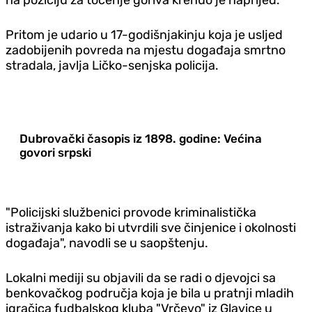
Pritom je udario u 17-godišnjakinju koja je usljed
zadobijenih povreda na mjestu događaja smrtno
stradala, javlja Ličko-senjska policija.
Dubrovački časopis iz 1898. godine: Većina
govori srpski
"Policijski službenici provode kriminalistička
istraživanja kako bi utvrdili sve činjenice i okolnosti
događaja", navodli se u saopštenju.
Lokalni mediji su objavili da se radi o djevojci sa
benkovačkog područja koja je bila u pratnji mladih
igračica fudbalskog kluba "Vrčevo" iz Glavice u