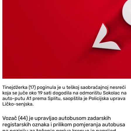
Tinejdžerka (17) poginula je u teškoj saobraćajnoj nesreći
koja se juče oko 19 sati dogodila na odmorištu Sokolac na
auto-putu A1 prema Splitu, saopštila je Policijska uprava
Ličko-senjska.
Vozač (44) je upravljao autobusom zadarskih
registarskih oznaka i prilikom pomjeranja autobusa
na poziciju za točenje goriva krenuo je naprijed.