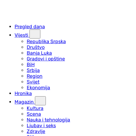
Pregled dana
Vijesti
Republika Srpska
Društvo
Banja Luka
Gradovi i opštine
BiH
Srbija
Region
Svijet
Ekonomija
Hronika
Magazin
Kultura
Scena
Nauka i tehnologija
Ljubav i seks
Zdravlje