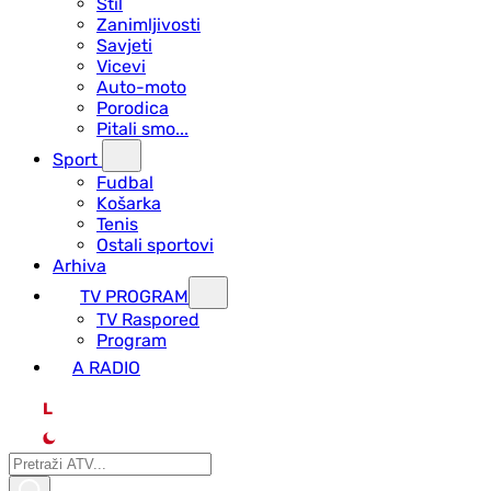
Stil
Zanimljivosti
Savjeti
Vicevi
Auto-moto
Porodica
Pitali smo...
Sport
Fudbal
Košarka
Tenis
Ostali sportovi
Arhiva
TV PROGRAM
ТV Raspored
Program
A RADIO
L