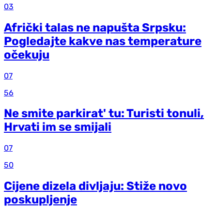
03
Afrički talas ne napušta Srpsku:
Pogledajte kakve nas temperature
očekuju
07
56
Ne smite parkirat' tu: Turisti tonuli,
Hrvati im se smijali
07
50
Cijene dizela divljaju: Stiže novo
poskupljenje