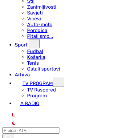
Stil
Zanimljivosti
Savjeti
Vicevi
Auto-moto
Porodica
Pitali smo...
Sport
Fudbal
Košarka
Tenis
Ostali sportovi
Arhiva
TV PROGRAM
ТV Raspored
Program
A RADIO
L