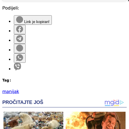
Podijeli:
Link je kopiran!
Tag
:
manijak