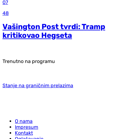
07
48
Vašington Post tvrdi: Tramp
kritikovao Hegseta
Trenutno na programu
Stanje na graničnim prelazima
O nama
Impresum
Kontakt
Oglašavanje