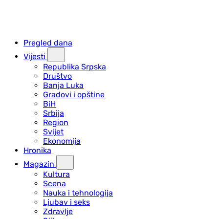
Pregled dana
Vijesti
Republika Srpska
Društvo
Banja Luka
Gradovi i opštine
BiH
Srbija
Region
Svijet
Ekonomija
Hronika
Magazin
Kultura
Scena
Nauka i tehnologija
Ljubav i seks
Zdravlje