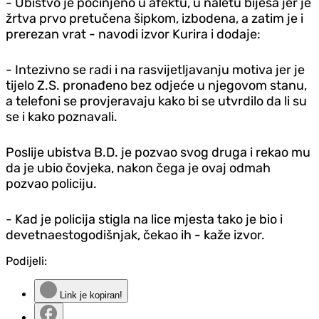
- Ubistvo je počinjeno u afektu, u naletu bijesa jer je
žrtva prvo pretučena šipkom, izbodena, a zatim je i
prerezan vrat - navodi izvor Kurira i dodaje:
- Intezivno se radi i na rasvijetljavanju motiva jer je
tijelo Z.S. pronađeno bez odjeće u njegovom stanu,
a telefoni se provjeravaju kako bi se utvrdilo da li su
se i kako poznavali.
Poslije ubistva B.D. je pozvao svog druga i rekao mu
da je ubio čovjeka, nakon čega je ovaj odmah
pozvao policiju.
- Kad je policija stigla na lice mjesta tako je bio i
devetnaestogodišnjak, čekao ih - kaže izvor.
Podijeli:
Link je kopiran!