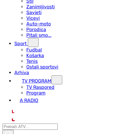
Stil
Zanimljivosti
Savjeti
Vicevi
Auto-moto
Porodica
Pitali smo...
Sport
Fudbal
Košarka
Tenis
Ostali sportovi
Arhiva
TV PROGRAM
ТV Raspored
Program
A RADIO
L