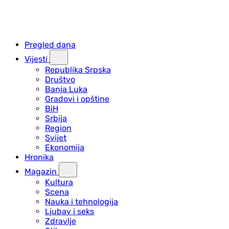
Pregled dana
Vijesti
Republika Srpska
Društvo
Banja Luka
Gradovi i opštine
BiH
Srbija
Region
Svijet
Ekonomija
Hronika
Magazin
Kultura
Scena
Nauka i tehnologija
Ljubav i seks
Zdravlje