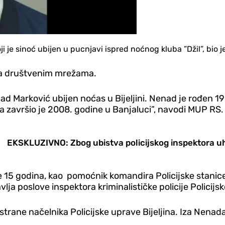
oji je sinoć ubijen u pucnjavi ispred noćnog kluba ”Džil”, bio j
a društvenim mrežama.
ad Marković ubijen noćas u Bijeljini. Nenad je rođen 19
ova završio je 2008. godine u Banjaluci”, navodi MUP RS.
EKSKLUZIVNO: Zbog ubistva policijskog inspektora u
je 15 godina, kao pomoćnik komandira Policijske stanice
ja poslove inspektora kriminalističke policije Policijsk
rane načelnika Policijske uprave Bijeljina. Iza Nenada o