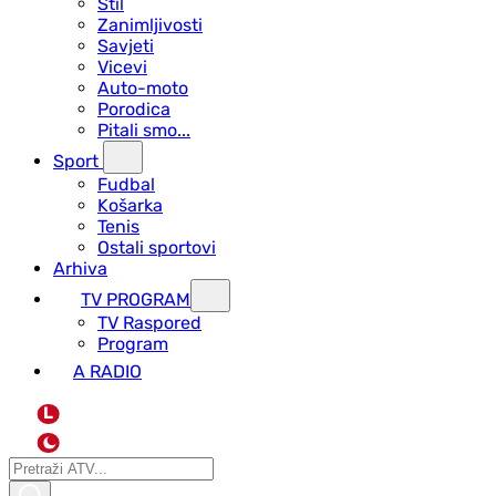
Stil
Zanimljivosti
Savjeti
Vicevi
Auto-moto
Porodica
Pitali smo...
Sport
Fudbal
Košarka
Tenis
Ostali sportovi
Arhiva
TV PROGRAM
ТV Raspored
Program
A RADIO
L