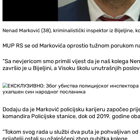
Nenad Marković (38), kriminalistički inspektor iz Bijeljine, k
MUP RS se od Markovića oprostio tužnom porukom n
”Sa nevjericom smo primili vijest da je naš kolega Nen
završio je u Bijeljini, a Visoku školu unutrašnjih posl
Dodaju da je Marković policijsku karijeru započeo pri
komandira Policijske stanice, dok od 2019. godine obavl
”Tokom svog rada u službi dva puta je pohvaljivan od st
prijatelji ostali su ožalošćeni zbog gubitka kolege.