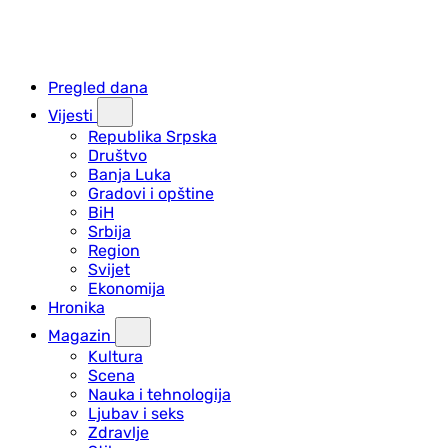
Pregled dana
Vijesti
Republika Srpska
Društvo
Banja Luka
Gradovi i opštine
BiH
Srbija
Region
Svijet
Ekonomija
Hronika
Magazin
Kultura
Scena
Nauka i tehnologija
Ljubav i seks
Zdravlje