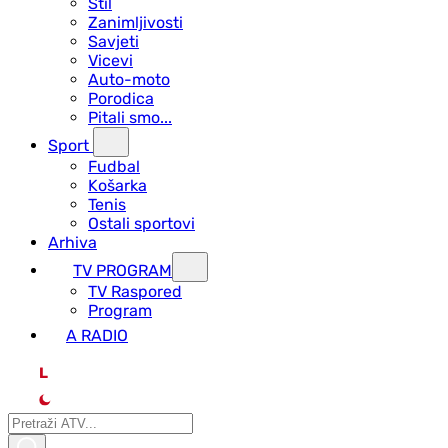
Stil
Zanimljivosti
Savjeti
Vicevi
Auto-moto
Porodica
Pitali smo...
Sport
Fudbal
Košarka
Tenis
Ostali sportovi
Arhiva
TV PROGRAM
ТV Raspored
Program
A RADIO
L