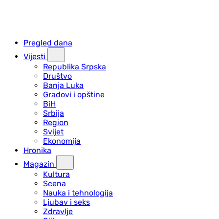
Pregled dana
Vijesti
Republika Srpska
Društvo
Banja Luka
Gradovi i opštine
BiH
Srbija
Region
Svijet
Ekonomija
Hronika
Magazin
Kultura
Scena
Nauka i tehnologija
Ljubav i seks
Zdravlje