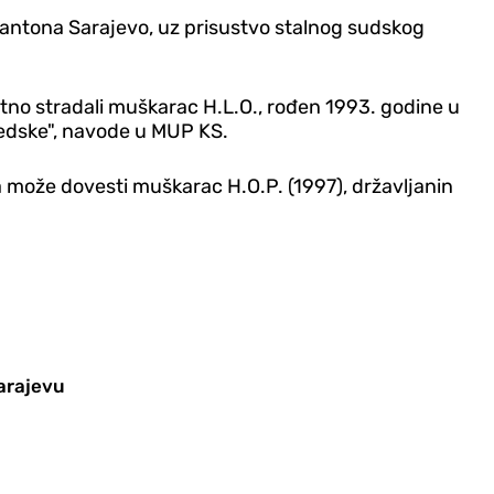
Kantona Sarajevo, uz prisustvo stalnog sudskog
mrtno stradali muškarac H.L.O., rođen 1993. godine u
vedske", navode u MUP KS.
 može dovesti muškarac H.O.P. (1997), državljanin
arajevu