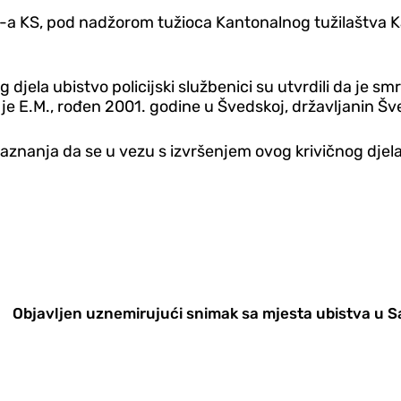
UP-a KS, pod nadžorom tužioca Kantonalnog tužilaštva 
djela ubistvo policijski službenici su utvrdili da je s
je E.M., rođen 2001. godine u Švedskoj, državljanin Š
znanja da se u vezu s izvršenjem ovog krivičnog djela
Objavljen uznemirujući snimak sa mjesta ubistva u S