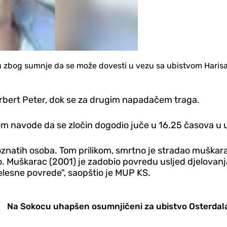
u zbog sumnje da se može dovesti u vezu sa ubistvom Harisa 
bert Peter, dok se za drugim napadačem traga.
em navode da se zločin dogodio juče u 16.25 časova u uli
natih osoba. Tom prilikom, smrtno je stradao muškarac (
Muškarac (2001) je zadobio povredu usljed djelovanja
lesne povrede", saopštio je MUP KS.
Na Sokocu uhapšen osumnjičeni za ubistvo Osterdal