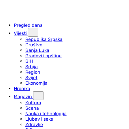
Pregled dana
Vijesti
Republika Srpska
Društvo
Banja Luka
Gradovi i opštine
BiH
Srbija
Region
Svijet
Ekonomija
Hronika
Magazin
Kultura
Scena
Nauka i tehnologija
Ljubav i seks
Zdravlje