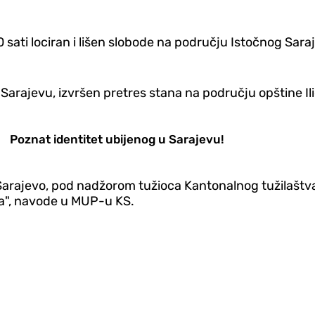
0 sati lociran i lišen slobode na području Istočnog Sar
ajevu, izvršen pretres stana na području opštine Ilidža
Poznat identitet ubijenog u Sarajevu!
 Sarajevo, pod nadžorom tužioca Kantonalnog tužilaštv
la", navode u MUP-u KS.