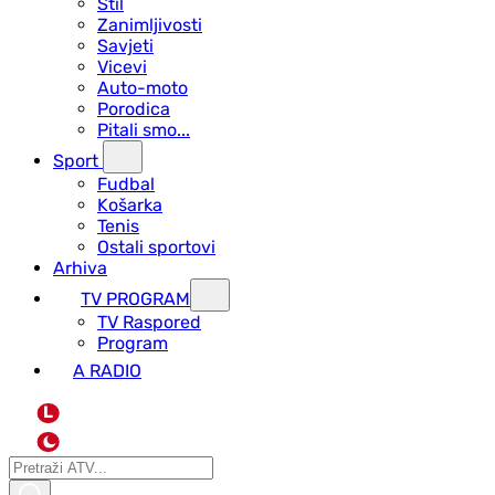
Stil
Zanimljivosti
Savjeti
Vicevi
Auto-moto
Porodica
Pitali smo...
Sport
Fudbal
Košarka
Tenis
Ostali sportovi
Arhiva
TV PROGRAM
ТV Raspored
Program
A RADIO
L