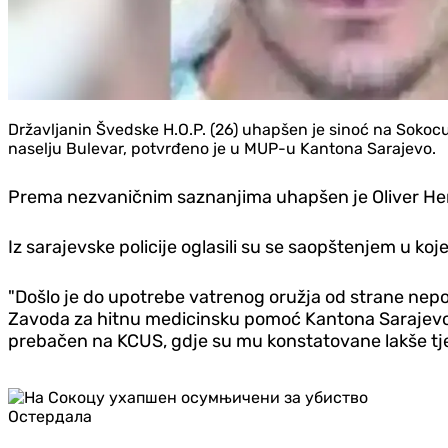
Državljanin Švedske H.O.P. (26) uhapšen je sinoć na Sokoc
naselju Bulevar, potvrđeno je u MUP-u Kantona Sarajevo.
Prema nezvaničnim saznanjima uhapšen je Oliver Her
Iz sarajevske policije oglasili su se saopštenjem u koj
"Došlo je do upotrebe vatrenog oružja od strane nepoz
Zavoda za hitnu medicinsku pomoć Kantona Sarajevo. 
prebačen na KCUS, gdje su mu konstatovane lakše tje