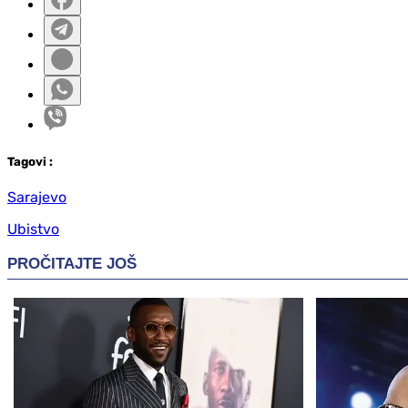
Tag
ovi
:
Sarajevo
Ubistvo