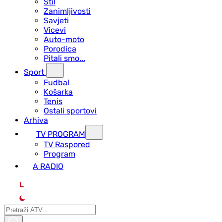
Stil
Zanimljivosti
Savjeti
Vicevi
Auto-moto
Porodica
Pitali smo...
Sport
Fudbal
Košarka
Tenis
Ostali sportovi
Arhiva
TV PROGRAM
ТV Raspored
Program
A RADIO
L