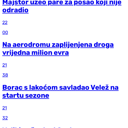
Majstor uzeo pare za posao koji nije
odradio
22
00
Na aerodromu zaplijenjena droga
vrijedna milion evra
21
38
Borac s lakoćom savladao Velež na
startu sezone
21
32