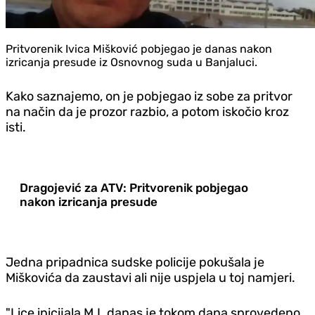
Pritvorenik Ivica Mišković pobjegao je danas nakon
izricanja presude iz Osnovnog suda u Banjaluci.
Kako saznajemo, on je pobjegao iz sobe za pritvor
na način da je prozor razbio, a potom iskočio kroz
isti.
Dragojević za ATV: Pritvorenik pobjegao
nakon izricanja presude
Jedna pripadnica sudske policije pokušala je
Miškovića da zaustavi ali nije uspjela u toj namjeri.
"Lice inicijala M.I. danas je tokom dana sprovedeno