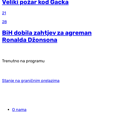
Veliki požar kod Gacka
21
28
BiH dobila zahtjev za agreman
Ronalda Džonsona
Trenutno na programu
Stanje na graničnim prelazima
O nama