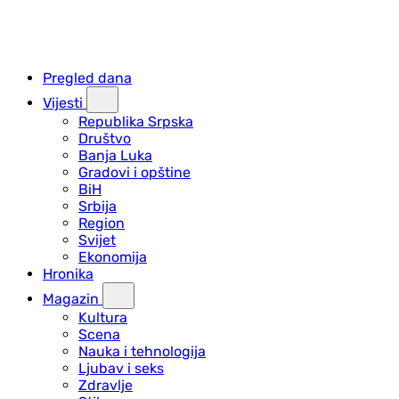
Pregled dana
Vijesti
Republika Srpska
Društvo
Banja Luka
Gradovi i opštine
BiH
Srbija
Region
Svijet
Ekonomija
Hronika
Magazin
Kultura
Scena
Nauka i tehnologija
Ljubav i seks
Zdravlje