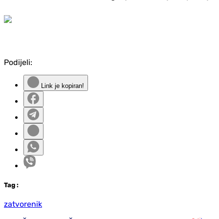
Podijeli:
Link je kopiran!
Tag
:
zatvorenik