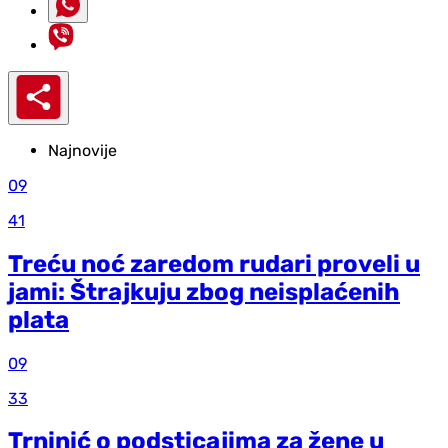
Najnovije
09
41
Treću noć zaredom rudari proveli u
jami: Štrajkuju zbog neisplaćenih
plata
09
33
Trninić o podsticajima za žene u