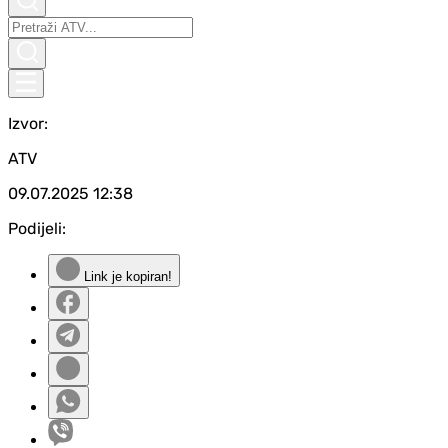
Izvor:
ATV
09.07.2025
12:38
Podijeli:
Link je kopiran!