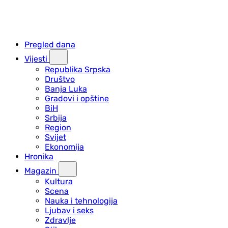
Pregled dana
Vijesti
Republika Srpska
Društvo
Banja Luka
Gradovi i opštine
BiH
Srbija
Region
Svijet
Ekonomija
Hronika
Magazin
Kultura
Scena
Nauka i tehnologija
Ljubav i seks
Zdravlje