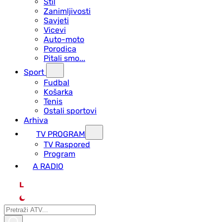
Stil
Zanimljivosti
Savjeti
Vicevi
Auto-moto
Porodica
Pitali smo...
Sport
Fudbal
Košarka
Tenis
Ostali sportovi
Arhiva
TV PROGRAM
ТV Raspored
Program
A RADIO
L