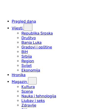
Pregled dana
Vijesti
Republika Srpska
Društvo
Banja Luka
Gradovi i opštine
BiH
Srbija
Region
Svijet
Ekonomija
Hronika
Magazin
Kultura
Scena
Nauka i tehnologija
Ljubav i seks
Zdravlje