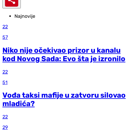
Najnovije
22
57
Niko nije očekivao prizor u kanalu
kod Novog Sada: Evo šta je izronilo
22
51
Vođa taksi mafije u zatvoru silovao
mladića?
22
29