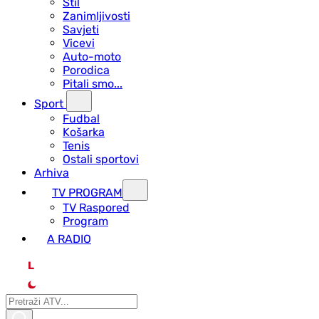
Stil
Zanimljivosti
Savjeti
Vicevi
Auto-moto
Porodica
Pitali smo...
Sport
Fudbal
Košarka
Tenis
Ostali sportovi
Arhiva
TV PROGRAM
ТV Raspored
Program
A RADIO
L